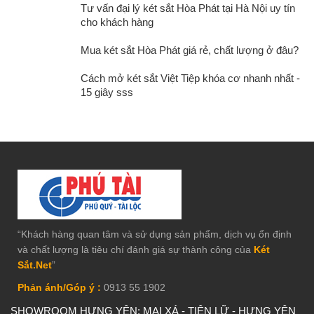
Tư vấn đại lý két sắt Hòa Phát tại Hà Nội uy tín
cho khách hàng
Mua két sắt Hòa Phát giá rẻ, chất lượng ở đâu?
Cách mở két sắt Việt Tiệp khóa cơ nhanh nhất -
15 giây sss
“Khách hàng quan tâm và sử dụng sản phẩm, dịch vụ ổn định
và chất lượng là tiêu chí đánh giá sự thành công của
Két
Sắt.Net
”
Phản ánh/Góp ý :
0913 55 1902
SHOWROOM HƯNG YÊN: MAI XÁ - TIÊN LỮ - HƯNG YÊN