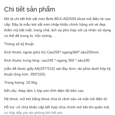
Chi tiết sản phẩm
Mô tả chi tiết Két sắt mini Bofa BGX-AD2555 khoá mã điện tử cao
cấp: Đây là mẫu két sắt mini nhập khẩu chính hãng với vẻ đẹp
thẩm mỹ bắt mắt, trang nhã, lịch sự phù hợp với cá nhân sử dụng
có thể để trong tủ, hốc tường ...
Thông số kỹ thuật:
Kích thước ngoài (phủ bì) Cao255* ngang360* sâu255mm
Kích thước trong lòng: cao245 * ngang 350 * sâu180
(vẫn để được giấy A4(297*210) sát đáy 4cm -do phía dưới hộp kỹ
thuật rộng hơn: 350*220)
Trọng lượng: 10,5kg
Kết cấu: thép tấm 1 lớp sơn tĩnh điện độ bền cao
Hệ khoá: mở két bằng khoá chìa bi rãnh sâu và mật mã điện tử
Hỗ trợ: có chìa khẩn cấp kết hợp chìa chính mở két khi quên mã;
có hộp tiếp pin dự phòng khi hết pin.