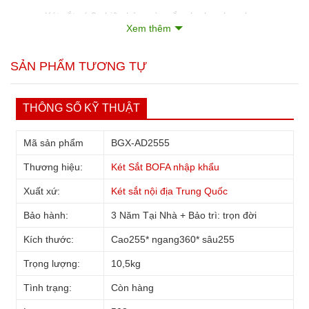
Két sắt có 3 phiên bản màu sắc cho bạn lựa chọn:
Xem thêm
SẢN PHẨM TƯƠNG TỰ
THÔNG SỐ KỸ THUẬT
Mã sản phẩm
BGX-AD2555
Thương hiệu:
Két Sắt BOFA nhập khẩu
Xuất xứ:
Két sắt nội địa Trung Quốc
Bảo hành:
3 Năm Tại Nhà + Bảo trì: trọn đời
Kích thước:
Cao255* ngang360* sâu255
Trọng lượng:
10,5kg
Tình trạng:
Còn hàng