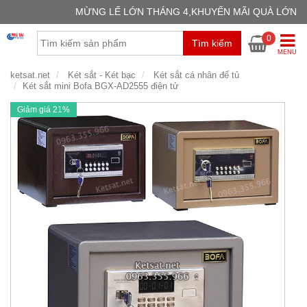
MỪNG LẾ LỚN THÁNG 4,KHUYẾN MÃI QUÀ LỚN
GIỎ H
0
Tìm kiếm
Chưa có
MENU
ketsat.net
Két sắt - Két bạc
Két sắt cá nhân để tủ
Két sắt mini Bofa BGX-AD2555 điện tử
Giảm giá 21%