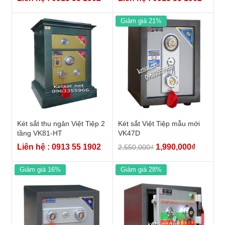
Giảm giá 21%
Két sắt thu ngân Việt Tiệp 2
Két sắt Việt Tiệp mẫu mới
tầng VK81-HT
VK47D
Liên hệ : 0913 55 1902
1,990,000
₫
2,550,000
₫
Giảm giá 16%
Giảm giá 28%