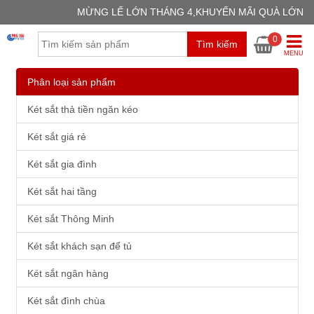
MỪNG LẾ LỚN THÁNG 4,KHUYẾN MÃI QUÀ LỚN
GIỎ H
0
Tìm kiếm
Chưa có
MENU
Phân loại sản phẩm
Két sắt thả tiền ngăn kéo
Két sắt giá rẻ
Két sắt gia đình
Két sắt hai tầng
Két sắt Thông Minh
Két sắt khách sạn để tủ
Két sắt ngân hàng
Két sắt đình chùa