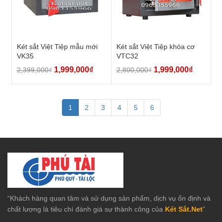
Két sắt Việt Tiệp mẫu mới
Két sắt Việt Tiệp khóa cơ
VK35
VTC32
1,999,000
₫
1,999,000
₫
2,399,000
₫
2,800,000
₫
1
2
3
4
5
6
“Khách hàng quan tâm và sử dụng sản phẩm, dịch vụ ổn định và
chất lượng là tiêu chí đánh giá sự thành công của
Két Sắt.Net
”