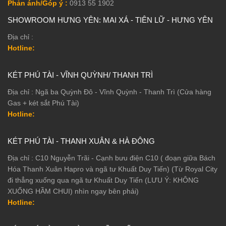
Phản ánh/Góp ý :
0913 55 1902
SHOWROOM HƯNG YÊN: MAI XÁ - TIÊN LỮ - HƯNG YÊN
Địa chỉ :
Hotline:
KÉT PHÚ TÀI - VĨNH QUỲNH/ THANH TRÌ
Địa chỉ : Ngã ba Quỳnh Đô - Vĩnh Quỳnh - Thanh Trì (Cửa hàng
Gas + két sắt Phú Tài)
Hotline:
KÉT PHÚ TÀI - THANH XUÂN & HÀ ĐÔNG
Địa chỉ : C10 Nguyễn Trãi - Cạnh bưu điện C10 ( đoạn giữa Bách
Hóa Thanh Xuân Hapro và ngã tư Khuất Duy Tiến) (Từ Royal City
đi thẳng xuống qua ngã tư Khuất Duy Tiến (LƯU Ý: KHÔNG
XUỐNG HẦM CHUI) nhìn ngay bên phải)
Hotline: