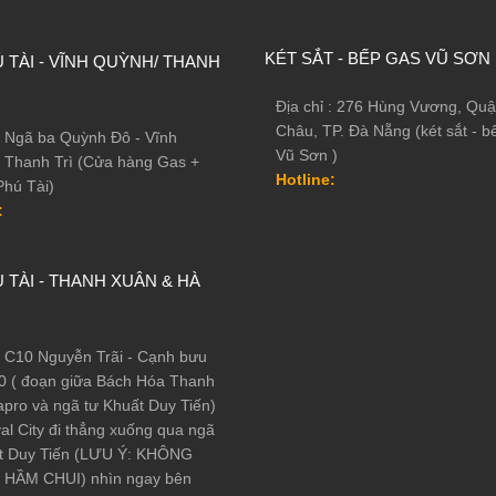
KÉT SẮT - BẾP GAS VŨ SƠN
 TÀI - VĨNH QUỲNH/ THANH
Địa chỉ : 276 Hùng Vương, Quậ
Châu, TP. Đà Nẵng (két sắt - b
 : Ngã ba Quỳnh Đô - Vĩnh
Vũ Sơn )
 Thanh Trì (Cửa hàng Gas +
Hotline:
Phú Tài)
:
FA SERIES BF-30ZY vân tay điện tử
 TÀI - THANH XUÂN & HÀ
t BOFA BF-30ZY
á tốt nhất : Không giống như két tạo hộp đổ ruột thông thường - Két
 : C10 Nguyễn Trãi - Cạnh bưu
thép tấm 8ly; bản lề âm hình chữ U; độ hở giữa cánh và thân két 0,8-
0 ( đoạn giữa Bách Hóa Thanh
ốt đặc 24mm ăn sâu vào thành két rất chắc chắn.
pro và ngã tư Khuất Duy Tiến)
al City đi thẳng xuống qua ngã
ước: màu sơn bền bỉ, chống han rỉ tốt với kỹ thuật sơn hiện đại, thẩm
t Duy Tiến (LƯU Ý: KHÔNG
ông ty.....
HẦM CHUI) nhìn ngay bên
u hiệu di chuyển/đập phá két.