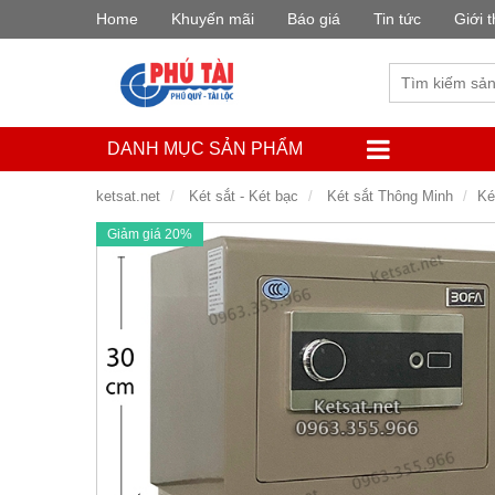
Home
Khuyến mãi
Báo giá
Tin tức
Giới t
DANH MỤC SẢN PHẨM
ketsat.net
Két sắt - Két bạc
Két sắt Thông Minh
Ké
Giảm giá 20%