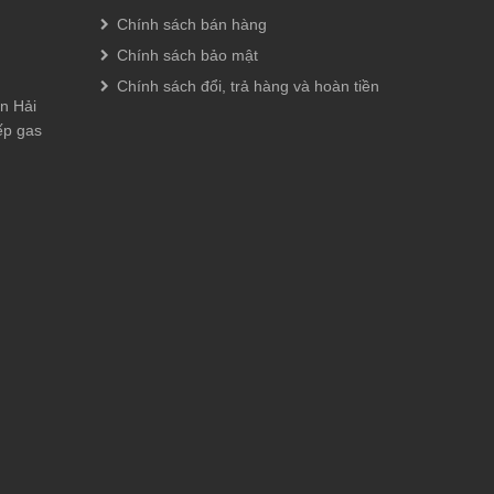
Chính sách bán hàng
Chính sách bảo mật
Chính sách đổi, trả hàng và hoàn tiền
n Hải
ếp gas
 Bofa Kết
1mm - hẹp
 mỹ cao.