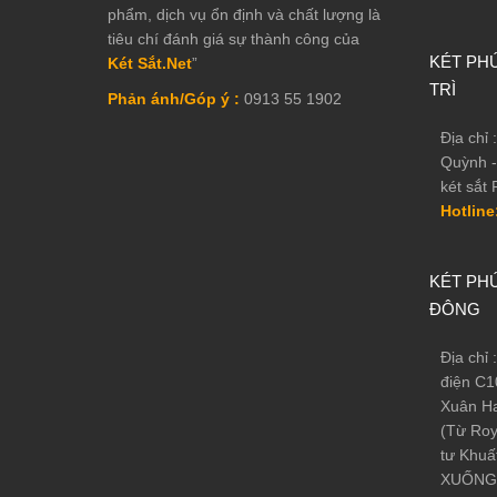
phẩm, dịch vụ ổn định và chất lượng là
tiêu chí đánh giá sự thành công của
KÉT PHÚ
Két Sắt.Net
”
TRÌ
Phản ánh/Góp ý :
0913 55 1902
Địa chỉ
Quỳnh -
két sắt 
Hotline
Két Sắt BO
KÉT PHÚ
2. Ưu điểm nổi bật Két Sắ
ĐÔNG
Kết cấu Thép nguyên tấm đảm bảo An toàn - chống cạy ph
Địa chỉ
cấu thép nguyên tấm - Thân vỏ thép tấm 6ly , cánh cửa 
điện C1
nhất trong tất cả các dòng két hiện tại; đặc biệt với ch
Xuân Ha
(Từ Roy
Công nghệ sơn nano tĩnh điện 3 lớp cao cấp chống trầy x
tư Khuấ
Phù hợp cho không gian của các hộ gia đình, văn phòng c
XUỐNG 
Có báo động khi mở sai mật khẩu/vân tay hoặc khi có dấ