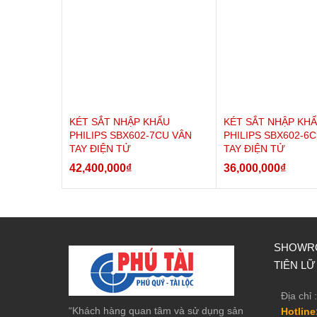
+ Khóa két: Khóa điện tử + Khóa vân tay
, App thông minh
+ Trọng lượng: 22kg
+ Bảo hành: 36 tháng
KÉT SẮT NHẬP KHẨU
KÉT SẮT NHẬP KH
PHILIPS SBX602-7CU VÂN
PHILIPS SBX602-6
TAY ĐIỆN TỬ
TAY ĐIỆN TỬ
42,400,000
₫
36,000,000
₫
SHOWRO
TIÊN LỮ
Địa chỉ :
“Khách hàng quan tâm và sử dụng sản
Hotline