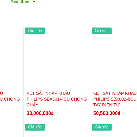
Xem thêm
Giá sốc
Giá sốc
 Sắt BOFA SERIES BF-30ZY
sắt Bofa BF-30ZY
ẨU
KÉT SẮT NHẬP KHẨU
KÉT SẮT NHẬP KHẨU
CU CHỐNG
PHILIPS SBX501-4CU CHỐNG
PHILIPS SBX602-8CU
CHÁY
TAY ĐIỆN TỬ
33,000,000
₫
50,500,000
₫
Giá sốc
Giá sốc