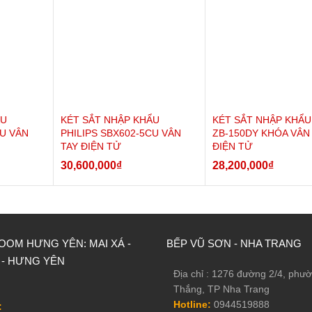
 quản lý qua điện thoại
ẨU
KÉT SẮT NHẬP KHẨU
KÉT SẮT NHẬP KHẨU
CU VÂN
PHILIPS SBX602-5CU VÂN
ZB-150DY KHÓA VÂN
TAY ĐIỆN TỬ
ĐIỆN TỬ
30,600,000
₫
28,200,000
₫
OM HƯNG YÊN: MAI XÁ -
BẾP VŨ SƠN - NHA TRANG
 - HƯNG YÊN
Địa chỉ : 1276 đường 2/4, phư
Thắng, TP Nha Trang
Hotline:
0944519888
: