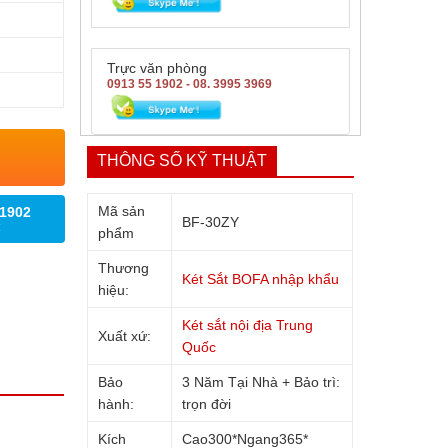
Trực văn phòng
0913 55 1902 - 08. 3995 3969
THÔNG SỐ KỸ THUẬT
Mã sản
 1902
BF-30ZY
phẩm
Thương
Két Sắt BOFA nhập khẩu
hiệu:
Két sắt nội địa Trung
Xuất xứ:
Quốc
Bảo
3 Năm Tại Nhà + Bảo trì:
hành:
trọn đời
Kích
Cao300*Ngang365*