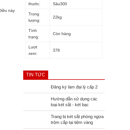
thước:
Sâu300
Điều này
Trọng
22kg
lượng:
Tình
Còn hàng
trạng:
Lượt
378
xem:
TIN TỨC
Đăng ký làm đại lý cấp 2
Hướng dẫn sử dụng các
loại két sắt - két bạc
Trang bị két sắt phòng ngừa
trộm cắp tại tiệm vàng