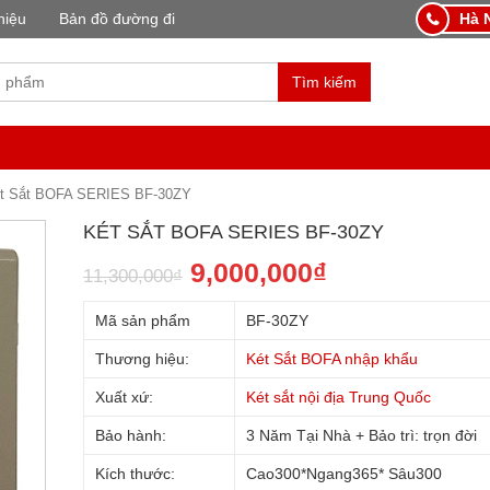
hiệu
Bản đồ đường đi
Hà N
Tìm kiếm
t Sắt BOFA SERIES BF-30ZY
KÉT SẮT BOFA SERIES BF-30ZY
9,000,000
₫
11,300,000
₫
Mã sản phẩm
BF-30ZY
Thương hiệu:
Két Sắt BOFA nhập khẩu
Xuất xứ:
Két sắt nội địa Trung Quốc
Bảo hành:
3 Năm Tại Nhà + Bảo trì: trọn đời
Kích thước:
Cao300*Ngang365* Sâu300