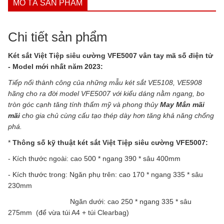
MÔ TẢ SẢN PHẨM
Chi tiết sản phẩm
Két sắt Việt Tiệp siêu cường VFE5007 vân tay mã số điện tử
- Model mới nhất năm 2023:
Tiếp nối thành công của những mẫu két sắt VE5108, VE5908
hãng cho ra đời model VFE5007 với kiểu dáng nằm ngang, bo
tròn góc cạnh tăng tính thẩm mỹ và phong thủy
May Mắn mãi
mãi
cho gia chủ cùng cấu tạo thép dày hơn tăng khả năng chống
phá.
*
Thông số kỹ thuật két sắt Việt Tiệp siêu cường VFE5007:
- Kích thước ngoài: cao 500 * ngang 390 * sâu 400mm
- Kích thước trong: Ngăn phụ trên: cao 170 * ngang 335 * sâu
230mm
Ngăn dưới: cao 250 * ngang 335 * sâu
275mm (để vừa túi A4 + túi Clearbag)