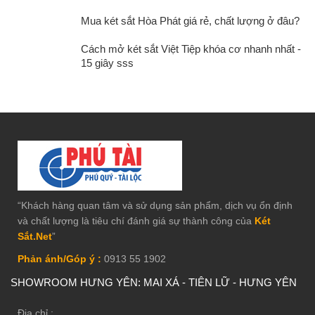
Mua két sắt Hòa Phát giá rẻ, chất lượng ở đâu?
Cách mở két sắt Việt Tiệp khóa cơ nhanh nhất -
15 giây sss
“Khách hàng quan tâm và sử dụng sản phẩm, dịch vụ ổn định
và chất lượng là tiêu chí đánh giá sự thành công của
Két
Sắt.Net
”
Phản ánh/Góp ý :
0913 55 1902
SHOWROOM HƯNG YÊN: MAI XÁ - TIÊN LỮ - HƯNG YÊN
Địa chỉ :