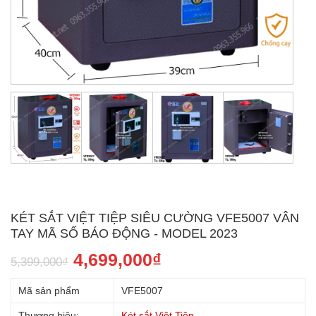
KÉT SẮT VIỆT TIỆP SIÊU CƯỜNG VFE5007 VÂN
TAY MÃ SỐ BÁO ĐỘNG - MODEL 2023
4,699,000
₫
5,399,000
₫
Mã sản phẩm
VFE5007
Thương hiệu:
Két sắt Việt Tiệp