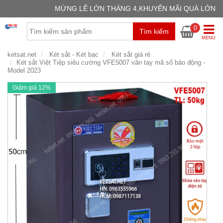
MỪNG LẾ LỚN THÁNG 4,KHUYẾN MÃI QUÀ LỚN
GIỎ H
0
Tìm kiếm
Chưa có
MENU
ketsat.net
Két sắt - Két bạc
Két sắt giá rẻ
Két sắt Việt Tiệp siêu cường VFE5007 vân tay mã số báo động -
Model 2023
Giảm giá 12%