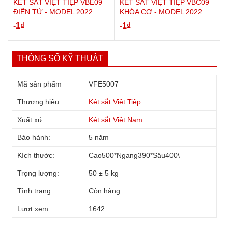
KÉT SẮT VIỆT TIỆP VBE09
KÉT SẮT VIỆT TIỆP VBC09
ĐIỆN TỬ - MODEL 2022
KHÓA CƠ - MODEL 2022
-1
₫
-1
₫
THÔNG SỐ KỸ THUẬT
Mã sản phẩm
VFE5007
Thương hiệu:
Két sắt Việt Tiệp
Xuất xứ:
Két sắt Việt Nam
Bảo hành:
5 năm
Kích thước:
Cao500*Ngang390*Sâu400\
Trọng lượng:
50 ± 5 kg
Tình trạng:
Còn hàng
Lượt xem:
1642