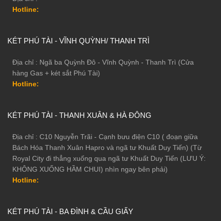
Hotline:
KÉT PHÚ TÀI - VĨNH QUỲNH/ THANH TRÌ
Địa chỉ : Ngã ba Quỳnh Đô - Vĩnh Quỳnh - Thanh Trì (Cửa
hàng Gas + két sắt Phú Tài)
Hotline:
KÉT PHÚ TÀI - THANH XUÂN & HÀ ĐÔNG
Địa chỉ : C10 Nguyễn Trãi - Cạnh bưu điện C10 ( đoạn giữa
Bách Hóa Thanh Xuân Hapro và ngã tư Khuất Duy Tiến) (Từ
Royal City đi thẳng xuống qua ngã tư Khuất Duy Tiến (LƯU Ý:
KHÔNG XUỐNG HẦM CHUI) nhìn ngay bên phải)
Hotline:
KÉT PHÚ TÀI - BA ĐÌNH & CẦU GIẤY