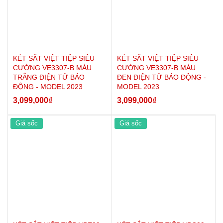
* Hướng dẫn vận hành - Lưu ý sử dụng:
- Cách mở: xoay khóa chìa qua phải + mở vân tay hoặc mã số +
xoay tay nắm qua phải.
- Cách đóng : kiểm tra đồ bên trong trước khi đóng cửa - xoay tay
KÉT SẮT VIỆT TIỆP SIÊU
KÉT SẮT VIỆT TIỆP SIÊU
nắm qua trái - xoay khóa chìa qua trái rút ra.
CƯỜNG VE3307-B MÀU
CƯỜNG VE3307-B MÀU
TRẮNG ĐIỆN TỬ BÁO
ĐEN ĐIỆN TỬ BÁO ĐỘNG -
* Sản phẩm bao gồm:
ĐỘNG - MODEL 2023
MODEL 2023
- 01 bộ khóa chìa chính
3,099,000
₫
3,099,000
₫
- 01 bộ khóa chìa giải cứu.
Giá sốc
Giá sốc
- 01 bộ khóa chìa dự phòng + 01 hộp pin dự phòng.
- Phiếu giao hàng, phiếu bảo hành, hướng dẫn sử dụng
- 04 pin AA.