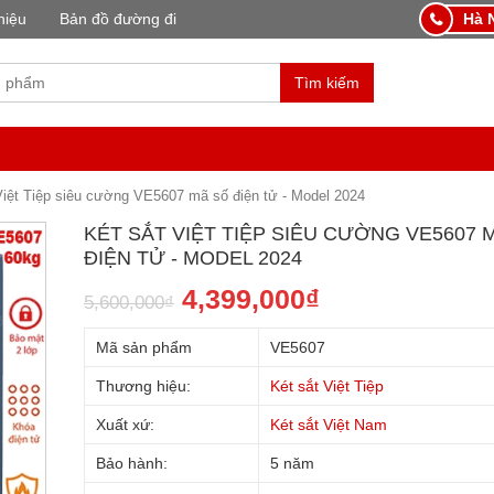
hiệu
Bản đồ đường đi
Hà N
Tìm kiếm
Việt Tiệp siêu cường VE5607 mã số điện tử - Model 2024
KÉT SẮT VIỆT TIỆP SIÊU CƯỜNG VE5607 
ĐIỆN TỬ - MODEL 2024
4,399,000
₫
5,600,000
₫
Mã sản phẩm
VE5607
Thương hiệu:
Két sắt Việt Tiệp
Xuất xứ:
Két sắt Việt Nam
Bảo hành:
5 năm