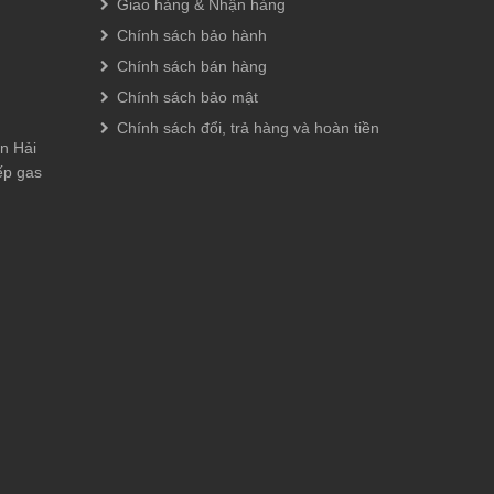
Giao hàng & Nhận hàng
đúc đặc
Chính sách bảo hành
 cảm giác
Chính sách bán hàng
Chính sách bảo mật
g cạy
Chính sách đổi, trả hàng và hoàn tiền
n Hải
ếp gas
 trọng.
số, có