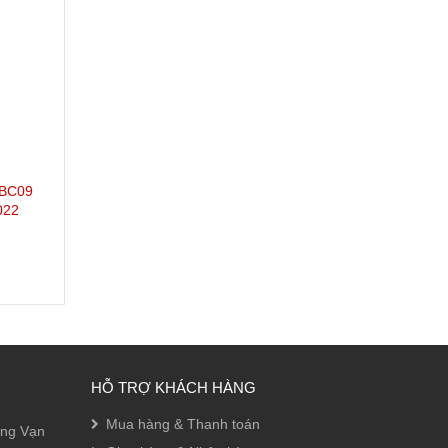
VBC09
022
HỖ TRỢ KHÁCH HÀNG
Mua hàng & Thanh toán
ờng Vạn