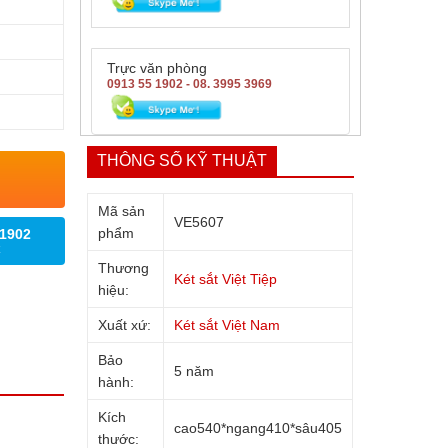
Trực văn phòng
0913 55 1902 - 08. 3995 3969
THÔNG SỐ KỸ THUẬT
Mã sản
VE5607
phẩm
 1902
Thương
Két sắt Việt Tiệp
hiệu:
Xuất xứ:
Két sắt Việt Nam
Bảo
5 năm
hành:
Kích
cao540*ngang410*sâu405
thước: