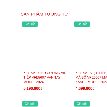
SẢN PHẨM TƯƠNG TỰ
Giá sốc
Giá sốc
KÉT SẮT SIÊU CƯỜNG VIỆT
KÉT SẮT VIỆT TIỆP
TIỆP VFE5607 VÂN TAY -
MÃ SỐ VFE5007 MÀ
MODEL 2024
XANH - MODEL 202
5,190,000
₫
4,699,000
₫
Giá sốc
Giá sốc