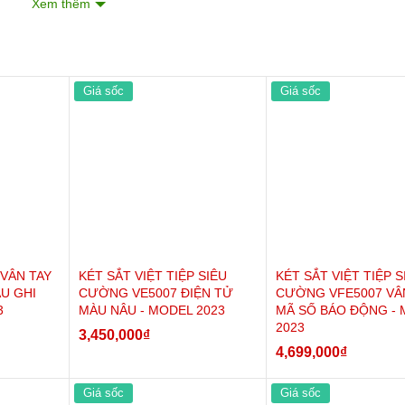
Xem thêm
Giá sốc
Giá sốc
 VÂN TAY
KÉT SẮT VIỆT TIỆP SIÊU
KÉT SẮT VIỆT TIỆP S
U GHI
CƯỜNG VE5007 ĐIỆN TỬ
CƯỜNG VFE5007 VÂ
3
MÀU NÂU - MODEL 2023
MÃ SỐ BÁO ĐỘNG -
2023
3,450,000
₫
4,699,000
₫
Giá sốc
Giá sốc