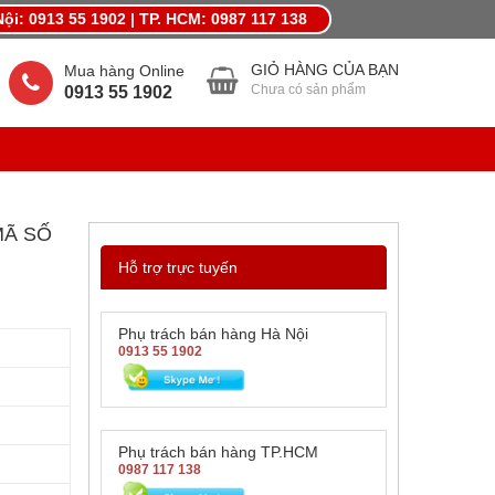
ội: 0913 55 1902 | TP. HCM: 0987 117 138
MỪNG LẾ LỚN THÁNG 4,KHUYẾN MÃI QUÀ LỚN
GIỎ HÀNG CỦA BẠN
Mua hàng Online
Chưa có sản phẩm
0913 55 1902
MÃ SỐ
Hỗ trợ trực tuyến
Phụ trách bán hàng Hà Nội
0913 55 1902
Phụ trách bán hàng TP.HCM
0987 117 138