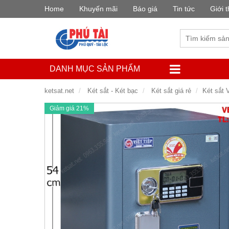
Home
Khuyến mãi
Báo giá
Tin tức
Giới t
DANH MỤC SẢN PHẨM
ketsat.net
Két sắt - Két bạc
Két sắt giá rẻ
Két sắt 
Giảm giá 21%