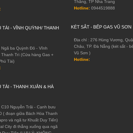
Thắng, TP Nha Trang
Hotline:
0944519888
g rỉ dày hơn 1.5 lần so với dòng sản phẩm phổ thông và được 
:
à máy sản xuất đúc thành 1 khối rất vững chắc, khi gõ vào có
biệt bo tròn 4 góc cạnh tạo phong thủy rất tốt cho gia chủ.
KÉT SẮT - BẾP GAS VŨ SƠN
 TÀI - VĨNH QUỲNH/ THANH
 thép tấm dày 7ly với dàn chốt đặc 20mm tạo độ cứng vững chốn
m công nghệ mới, tạo thẩm mỹ phẳng phiu trên mặt cửa.
Địa chỉ : 276 Hùng Vương, Quậ
Châu, TP. Đà Nẵng (két sắt - b
ới 1 ngăn phụ có khóa chìa - nơi lý tưởng để cất giữ tài sản quan
 : Ngã ba Quỳnh Đô - Vĩnh
Vũ Sơn )
rất thoải mái.
 Thanh Trì (Cửa hàng Gas +
Hotline:
Phú Tài)
sơn vân búa rất bền màu đảm bảo luôn như mới theo thời gian.
:
điện tử cao cấp, hiện đại: mật khẩu cài đặt cài đặt mật khẩu 8 
 TÀI - THANH XUÂN & HÀ
 : C10 Nguyễn Trãi - Cạnh bưu
0 ( đoạn giữa Bách Hóa Thanh
pro và ngã tư Khuất Duy Tiến)
al City đi thẳng xuống qua ngã