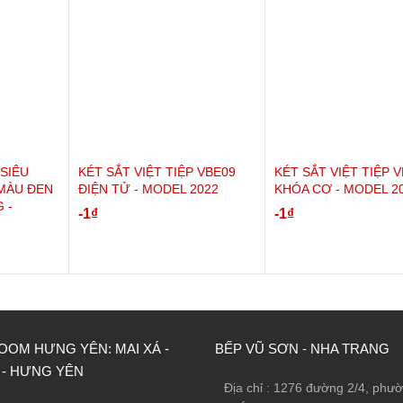
 SIÊU
KÉT SẮT VIỆT TIỆP VBE09
KÉT SẮT VIỆT TIỆP 
MÀU ĐEN
ĐIỆN TỬ - MODEL 2022
KHÓA CƠ - MODEL 2
 -
-1
₫
-1
₫
OM HƯNG YÊN: MAI XÁ -
BẾP VŨ SƠN - NHA TRANG
Tiệp VE5607
 - HƯNG YÊN
Địa chỉ : 1276 đường 2/4, phư