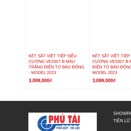
KÉT SẮT VIỆT TIỆP SIÊU
KÉT SẮT VIỆT TIỆP
CƯỜNG VE3307-B MÀU
CƯỜNG VE3307-B 
TRẮNG ĐIỆN TỬ BÁO ĐỘNG
ĐIỆN TỬ BÁO ĐỘNG
- MODEL 2023
MODEL 2023
3,099,000
₫
3,099,000
₫
SHOWRO
2. Ưu điểm nổi bật két sắt siêu cường Việt 
TIÊN LỮ
* Cấu tạo két sắt