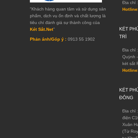
Địa chỉ :
“Khách hàng quan tâm và sử dụng sản
Thân két và cánh cửa được làm từ 2 lớp thép khôn
Hotline
phẩm, dịch vụ ổn định và chất lượng là
bằng bê tông chống cháy cao cấp. Toàn bộ được nh
tiêu chí đánh giá sự thành công của
đanh, chắc như được cấu tạo từ thép đặc 100%. Đặc 
KÉT PHÚ
Két Sắt.Net
”
Điểm khác biệt lớn nhất là ở cánh cửa cấu tạo từ
TRÌ
Phản ánh/Góp ý :
0913 55 1902
phá cho két sắt, cửa két được thiết kế bản lề chì
Nội thất bên trong két được thiết kế rất khoa học v
Địa chỉ
Bên dưới là nơi bạn có thể cất giữ các loại giấy tờ 
Quỳnh -
két sắt 
Bề mặt két được xử lý sơn 2 thành phần, màu sắc 
Hotline
Két được trang bị 1 bộ khóa chìa và bộ khóa mã số 
tính năng báo động khi bị người lạ xâm nhập.
KÉT PHÚ
ĐÔNG
Địa chỉ
điện C1
Xuân Ha
(Từ Roy