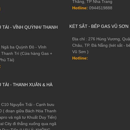
Thắng, TP Nha Trang
Hotline:
0944519888
:
KÉT SẮT - BẾP GAS VŨ SƠN
 TÀI - VĨNH QUỲNH/ THANH
Địa chỉ : 276 Hùng Vương, Quậ
Châu, TP. Đà Nẵng (két sắt - b
 : Ngã ba Quỳnh Đô - Vĩnh
Vũ Sơn )
 Thanh Trì (Cửa hàng Gas +
Hotline:
Phú Tài)
:
 TÀI - THANH XUÂN & HÀ
 : C10 Nguyễn Trãi - Cạnh bưu
0 ( đoạn giữa Bách Hóa Thanh
pro và ngã tư Khuất Duy Tiến)
al City đi thẳng xuống qua ngã