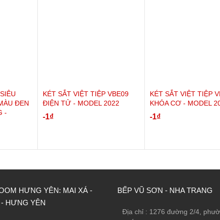
xoay tay nắm qua trái - xoay khóa chìa qua trái rút ra.
 SIÊU
KÉT SẮT VIỆT TIỆP VBE09
KÉT SẮT VIỆT TIỆP 
MÀU ĐEN
ĐIỆN TỬ - MODEL 2022
KHÓA CƠ - MODEL 2
 -
-1
₫
-1
₫
OM HƯNG YÊN: MAI XÁ -
BẾP VŨ SƠN - NHA TRANG
 - HƯNG YÊN
Địa chỉ : 1276 đường 2/4, phư