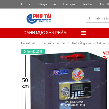
Home
Khuyến mãi
Báo giá
Tin tức
Giới t
DANH MỤC SẢN PHẨM
ketsat.net
Két sắt - Két bạc
Két sắt giá rẻ
Két sắt 
Giảm giá 25%