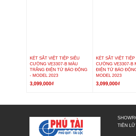
- Cách đóng : kiểm tra đồ bên trong trước khi đóng cửa - 
* Sản phẩm bao gồm:
- 01 bộ khóa chìa chính
- 01 bộ khóa chìa giải cứu.
- 01 bộ khóa chìa dự phòng + 01 hộp pin dự phòng.
- Phiếu giao hàng, phiếu bảo hành, hướng dẫn sử dụng
KÉT SẮT VIỆT TIỆP SIÊU
KÉT SẮT VIỆT TIỆP
CƯỜNG VE3307-B MÀU
CƯỜNG VE3307-B 
- 04 pin AA.
TRẮNG ĐIỆN TỬ BÁO ĐỘNG
ĐIỆN TỬ BÁO ĐỘNG
- MODEL 2023
MODEL 2023
3,099,000
₫
3,099,000
₫
SHOWRO
TIÊN LỮ