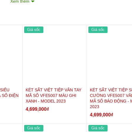
Xem thêm
 phong thủy rất tốt cho gia chủ.
p tấm dày 7ly
với dàn chốt đặc 20mm tạo độ cứng vững chống cạ
ới, tạo thẩm mỹ phẳng phiu trên mặt cửa.
1 ngăn phụ có khóa chìa - nơi lý tưởng để cất giữ tài sản quan trọng. 
Giá sốc
Giá sốc
vân búa rất bền màu đảm bảo luôn như mới theo thời gian.
n tử cao cấp, hiện đại- mật khẩu cài đặt mật khẩu 8 số, có tính năng b
 :
hay đổi mật khẩu linh hoạt không giới hạn số lần đổi, có báo động 
 SIÊU
KÉT SẮT VIỆT TIỆP VÂN TAY
KÉT SẮT VIỆT TIỆP S
 SỐ ĐIỆN
MÃ SỐ VFE5007 MÀU GHI
CƯỜNG VFE5007 VÂ
XANH - MODEL 2023
MÃ SỐ BÁO ĐỘNG -
2023
4,699,000
₫
4,699,000
₫
Giá sốc
Giá sốc
xoay tay nắm qua phải.