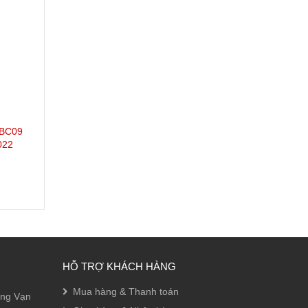
VBC09
022
HỖ TRỢ KHÁCH HÀNG
Mua hàng & Thanh toán
ờng Vạn