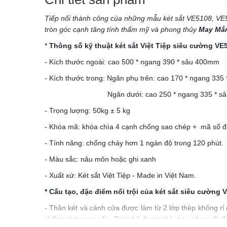
Tiếp nối thành công của những mẫu két sắt VE5108, VE5
tròn góc cạnh tăng tính thẩm mỹ và phong thủy
May Mắn
*
Thông số kỹ thuật két sắt Việt Tiệp siêu cường VE
- Kích thước ngoài: cao 500 * ngang 390 * sâu 400mm
- Kích thước trong: Ngăn phụ trên: cao 170 * ngang 33
Ngăn dưới: cao 250 * ngang 335 * sâu 275mm
- Trọng lượng: 50kg ± 5 kg
- Khóa mã: khóa chìa 4 cạnh chống sao chép + mã số điệ
- Tính năng: chống cháy hơn 1 ngàn độ trong 120 phút.
- Màu sắc: nâu môn hoặc ghi xanh
- Xuất xứ: Két sắt Việt Tiệp - Made in Việt Nam.
* Cấu tạo, đặc điểm nổi trội của két sắt siêu cường 
- Thân két và cánh cửa được làm từ 2 lớp thép không r
chống cháy cao cấp. Toàn bộ được nhà máy sản xuất đú