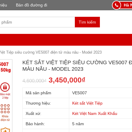
hiệu
Bản đồ đường đi
Hà N
Tìm kiếm
Việt Tiệp siêu cường VE5007 điện tử màu nâu - Model 2023
KÉT SẮT VIỆT TIỆP SIÊU CƯỜNG VE5007 
MÀU NÂU - MODEL 2023
3,450,000
₫
4,600,000
₫
Mã sản phẩm
VE5007
Thương hiệu:
Két sắt Việt Tiệp
Xuất xứ:
Két Việt Nam Xuất Khẩu
Bảo hành:
5 năm