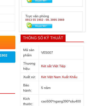
Trực văn phòng
0913 55 1902 - 08. 3995 3969
THÔNG SỐ KỸ THUẬT
Mã sản
VE5007
phẩm
 1902
Thương
Két sắt Việt Tiệp
hiệu:
Xuất xứ:
Két Việt Nam Xuất Khẩu
Bảo
5 năm
hành:
Kích
cao500*ngang390*sâu400
thước: