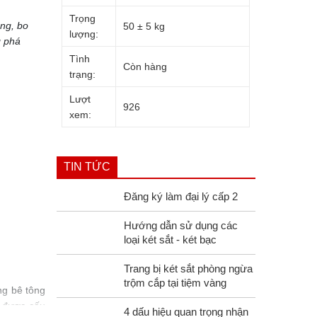
Trọng
ng, bo
50 ± 5 kg
lượng:
g phá
Tình
Còn hàng
trạng:
Lượt
926
xem:
TIN TỨC
Đăng ký làm đại lý cấp 2
Hướng dẫn sử dụng các
loại két sắt - két bạc
Trang bị két sắt phòng ngừa
trộm cắp tại tiệm vàng
ng bê tông
ư được cấu
4 dấu hiệu quan trọng nhận