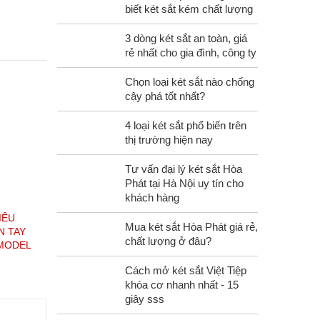
biết két sắt kém chất lượng
y phá cho
3 dòng két sắt an toàn, giá
rẻ nhất cho gia đình, công ty
Bên dưới là
Chọn loại két sắt nào chống
cậy phá tốt nhất?
4 loại két sắt phổ biến trên
áo động
thị trường hiện nay
Tư vấn đại lý két sắt Hòa
Phát tại Hà Nội uy tín cho
khách hàng
khi bị xâm
IÊU
Mua két sắt Hòa Phát giá rẻ,
N TAY
chất lượng ở đâu?
 MODEL
Cách mở két sắt Việt Tiệp
khóa cơ nhanh nhất - 15
giây sss