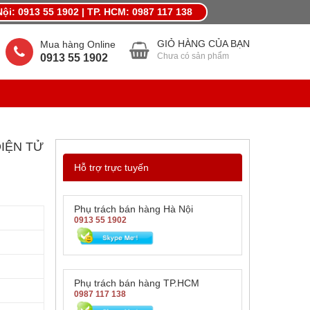
ội: 0913 55 1902 | TP. HCM: 0987 117 138
MỪNG LẾ LỚN THÁNG 4,KHUYẾN MÃI QUÀ LỚN
GIỎ HÀNG CỦA BẠN
Mua hàng Online
Chưa có sản phẩm
0913 55 1902
ĐIỆN TỬ
Hỗ trợ trực tuyến
Phụ trách bán hàng Hà Nội
0913 55 1902
Phụ trách bán hàng TP.HCM
0987 117 138