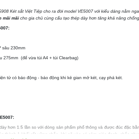
908 Két sắt Việt Tiệp cho ra đời model VE5007 với kiểu dáng nằm nga
 mãi mãi
cho gia chủ cùng cấu tạo thép dày hơn tăng khả năng chốn
5007:
5 * sâu 230mm
 (để vừa túi A4 + túi Clearbag)
n tử có báo động - báo động khi kẻ gian mở két, cạy phá két.
VE5007:
ỉ dày hơn 1.5 lần so với dòng sản phẩm phổ thông và được đúc đặc bằ
c thành 1 khối rất vững chắc, khi gõ vào có cảm giác đanh, chắc nh