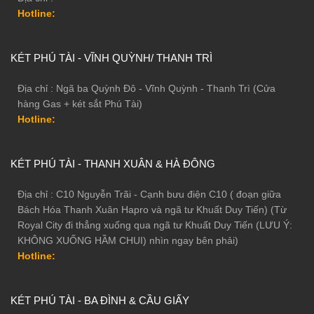
Hotline:
KÉT PHÚ TÀI - VĨNH QUỲNH/ THANH TRÌ
Địa chỉ : Ngã ba Quỳnh Đô - Vĩnh Quỳnh - Thanh Trì (Cửa
hàng Gas + két sắt Phú Tài)
Hotline:
KÉT PHÚ TÀI - THANH XUÂN & HÀ ĐÔNG
Địa chỉ : C10 Nguyễn Trãi - Cạnh bưu điện C10 ( đoạn giữa
Bách Hóa Thanh Xuân Hapro và ngã tư Khuất Duy Tiến) (Từ
Royal City đi thẳng xuống qua ngã tư Khuất Duy Tiến (LƯU Ý:
KHÔNG XUỐNG HẦM CHUI) nhìn ngay bên phải)
Hotline:
KÉT PHÚ TÀI - BA ĐÌNH & CẦU GIẤY