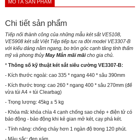
MÔ TẢ SẢN PHẨM
Chi tiết sản phẩm
Tiếp nối thành công của những mẫu két sắt VE5108,
VE5908 két sắt Việt Tiệp tiếp tục ra đời model VE3307-B
với kiểu dáng nằm ngang, bo tròn góc cạnh tăng tính thẩm
mỹ và phong thủy
May Mắn mãi mãi
cho gia chủ.
*
Thông số kỹ thuật két sắt siêu cường VE3307-B:
- Kích thước ngoài: cao 335 * ngang 440 * sâu 390mm
- Kích thước trong: cao 260 * ngang 400 * sâu 270mm (để
vừa túi A4 + túi Clearbag)
- Trọng lượng: 45kg ± 5 kg
- Khóa mã: khóa chìa 4 cạnh chống sao chép + điện tử có
báo động - báo động khi kẻ gian mở két, cạy phá két.
- Tính năng: chống cháy hơn 1 ngàn độ trong 120 phút.
- Màu sắc: đen xám