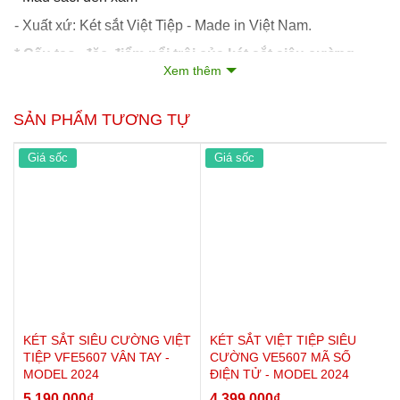
- Xuất xứ: Két sắt Việt Tiệp - Made in Việt Nam.
* Cấu tạo, đặc điểm nổi trội của két sắt siêu cường
Xem thêm
VE3307-B:
- Thân két và cánh cửa được làm từ 2 lớp thép không rỉ
SẢN PHẨM TƯƠNG TỰ
dày hơn 1.5 lần so với dòng sản phẩm phổ thông và được
đúc đặc bằng bê tông chống cháy cao cấp. Toàn bộ được
Giá sốc
Giá sốc
nhà máy sản xuất đúc thành 1 khối rất vững chắc, khi gõ
vào có cảm giác đanh, chắc như được cấu tạo từ thép đặc
100%.
Đặc biệt bo tròn 4 góc cạnh tạo phong thủy rất
tốt cho gia chủ.
- Điểm khác biệt lớn nhất là ở cánh
cửa cấu tạo từ thép
tấm dày 7ly
với dàn 4 chốt đặc 20mm tạo độ cứng
vững chống cạy phá cho két sắt,
cửa két được thiết kế
bản lề chìm công nghệ mới, tạo thẩm mỹ phẳng phiu trên
mặt cửa.
KÉT SẮT SIÊU CƯỜNG VIỆT
KÉT SẮT VIỆT TIỆP SIÊU
- Nội thất bên trong két được thiết kế rất khoa học với 1
TIỆP VFE5607 VÂN TAY -
CƯỜNG VE5607 MÃ SỐ
MODEL 2024
ĐIỆN TỬ - MODEL 2024
đợt chia ngăn để giấy tờ - bạn có thể cất giữ các loại giấy
tờ rất thời mái.
5,190,000
₫
4,399,000
₫