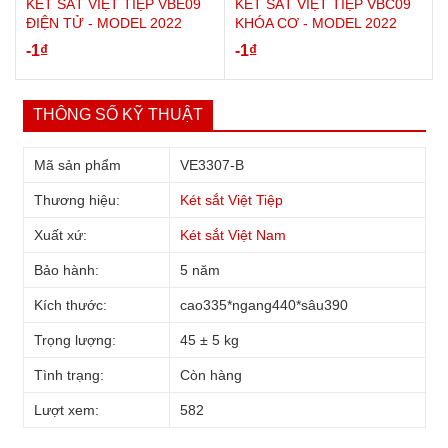
KÉT SẮT VIỆT TIỆP VBE09
KÉT SẮT VIỆT TIỆP VBC09
ĐIỆN TỬ - MODEL 2022
KHÓA CƠ - MODEL 2022
-1
₫
-1
₫
THÔNG SỐ KỸ THUẬT
Mã sản phẩm
VE3307-B
Thương hiệu:
Két sắt Việt Tiệp
Xuất xứ:
Két sắt Việt Nam
Bảo hành:
5 năm
Kích thước:
cao335*ngang440*sâu390
Trọng lượng:
45 ± 5 kg
Tình trạng:
Còn hàng
Lượt xem:
582