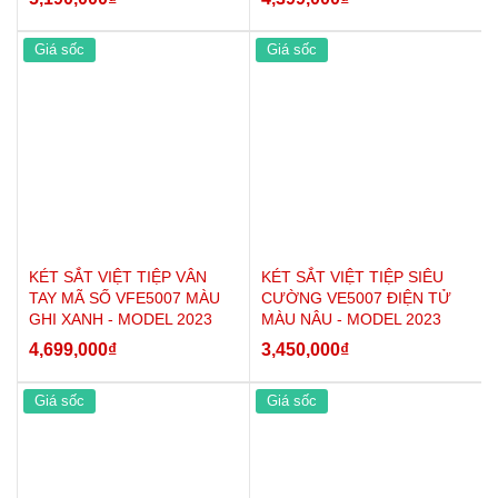
- Bề mặt két được xử lý sơn 2 thành phần, màu sắc sơn
Giá sốc
Giá sốc
vân búa rất bền màu đảm bảo luôn như mới theo thời
gian.
- Két được trang bị 1 bộ khóa chìa và bộ khóa điện tử cài
đặt mật khẩu 8 số, có tính năng báo động khi bị người lạ
xâm nhập, tính năng ẩn số khi cần.
*Tính năng két sắt siêu cường VE3307-B:
- Chống cháy hơn 1 ngàn độ trong 120 phút.
- Chống trộm bảo mật với khóa chìa và khóa mã điện tử
KÉT SẮT VIỆT TIỆP VÂN
KÉT SẮT VIỆT TIỆP SIÊU
thay đổi mật khẩu linh hoạt không giới hạn số lần đổi, có
TAY MÃ SỐ VFE5007 MÀU
CƯỜNG VE5007 ĐIỆN TỬ
báo động khi bị xâm nhập.
GHI XANH - MODEL 2023
MÀU NÂU - MODEL 2023
4,699,000
₫
3,450,000
₫
- Chống cạy phá hiệu quả hơn các mẫu két phổ thông.
- Két có trang bị khóa chìa giải cứu khi quên mật khẩu.
Giá sốc
Giá sốc
* Hướng dẫn vận hành - Lưu ý sử dụng:
- Cách mở: bấm mật khẩu - xoay khóa chìa qua phải.
- Cách đóng : kiểm tra đồ bên trong trước khi đóng cửa -