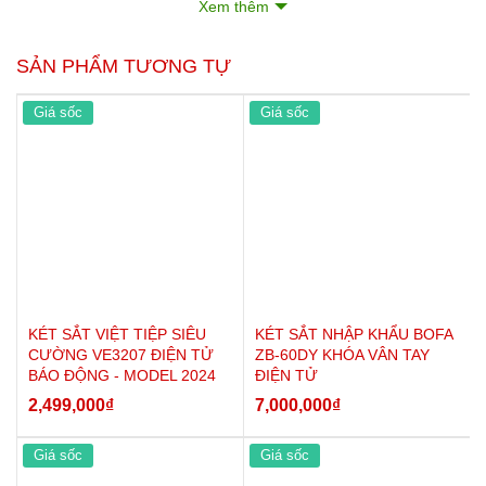
Xem thêm
Kích thước trong
260 * 340 * 260mm
(Cao*rộng*sâu)
SẢN PHẨM TƯƠNG TỰ
Khả năng để giấy A4
A4 + bìa sơmi
Ngăn phụ bên trong
0
Giá sốc
Giá sốc
Đợt di động bên trong
01
Bề mặt
Được phủ 3 lớp bằng sơn nhập ngoại
Trọng lượng
95kg
5 năm
Bảo hành
KÉT SẮT VIỆT TIỆP SIÊU
KÉT SẮT NHẬP KHẨU BOFA
CƯỜNG VE3207 ĐIỆN TỬ
ZB-60DY KHÓA VÂN TAY
BÁO ĐỘNG - MODEL 2024
ĐIỆN TỬ
2,499,000
₫
7,000,000
₫
Giá sốc
Giá sốc