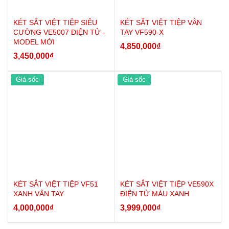
KÉT SẮT VIỆT TIỆP SIÊU
KÉT SẮT VIỆT TIỆP VÂN
CƯỜNG VE5007 ĐIỆN TỬ -
TAY VF590-X
MODEL MỚI
4,850,000
₫
3,450,000
₫
Giá sốc
Giá sốc
KÉT SẮT VIỆT TIỆP VF51
KÉT SẮT VIỆT TIỆP VE590X
XANH VÂN TAY
ĐIỆN TỬ MÀU XANH
4,000,000
₫
3,999,000
₫