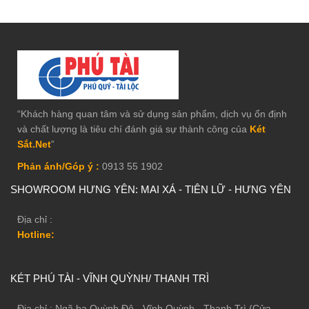
“Khách hàng quan tâm và sử dụng sản phẩm, dịch vụ ổn định
và chất lượng là tiêu chí đánh giá sự thành công của
Két
Sắt.Net
”
Phản ánh/Góp ý :
0913 55 1902
SHOWROOM HƯNG YÊN: MAI XÁ - TIÊN LỮ - HƯNG YÊN
Địa chỉ :
Hotline:
KÉT PHÚ TÀI - VĨNH QUỲNH/ THANH TRÌ
Địa chỉ : Ngã ba Quỳnh Đô - Vĩnh Quỳnh - Thanh Trì (Cửa