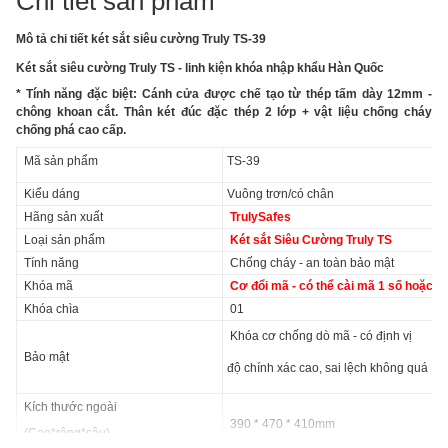
Chi tiết sản phẩm
Mô tả chi tiết két sắt siêu cường Truly TS-39
Két sắt siêu cường Truly TS - linh kiện khóa nhập khẩu Hàn Quốc
* Tính năng đặc biệt: Cánh cửa được chế tạo từ thép tấm dày 12mm -
chông khoan cắt. Thân két đúc đặc thép 2 lớp + vật liệu chống cháy
chống phá cao cấp.
Mã sản phẩm
TS-39
Kiểu dáng
Vuông trơn/có chân
Hãng sản xuất
TrulySafes
Loại sản phẩm
Két sắt Siêu Cường Truly TS
Tính năng
Chống cháy - an toàn bảo mật
Khóa mã
Cơ đổi mã - có thể cài mã 1 số hoặc 3
Khóa chìa
01
Khóa cơ chống dò mã - có định vị
Bảo mật
độ chính xác cao, sai lệch không quá 1%
Kích thước ngoài
390 * 470 * 410mm
(Cao*rộng*sâu)