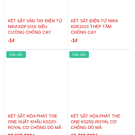
Đợt di động bên trong
03
Bề mặt
Được phủ 3 lớp bằng sơn nhập ngoại
KÉT SẮT VÂN TAY ĐIỆN TỬ
KÉT SẮT ĐIỆN TỬ NIKA
Trọng lượng
NIKA KDF1015 SIÊU
740kg
KDE1015 THÉP TẤM
CƯỜNG CHỐNG CẠY
CHỐNG CẠY
5 năm
Bảo hành
-1
₫
-1
₫
Giá sốc
Giá sốc
KÉT SẮT HÒA PHÁT THE
KÉT SẮT HÒA PHÁT THE
ONE XUẤT KHẨU KS320-
ONE KS250-ROYAL CƠ
ROYAL CƠ CHỐNG DÒ MÃ
CHỐNG DÒ MÃ