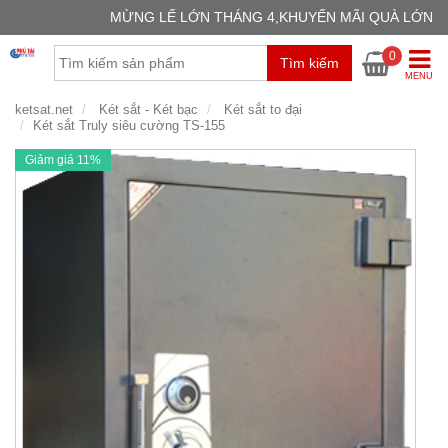
MỪNG LẾ LỚN THÁNG 4,KHUYẾN MÃI QUÀ LỚN
GIỎ H
0
Tìm kiếm
Chưa có
MENU
ketsat.net
Két sắt - Két bạc
Két sắt to đại
Két sắt Truly siêu cường TS-155
Giảm giá 11%