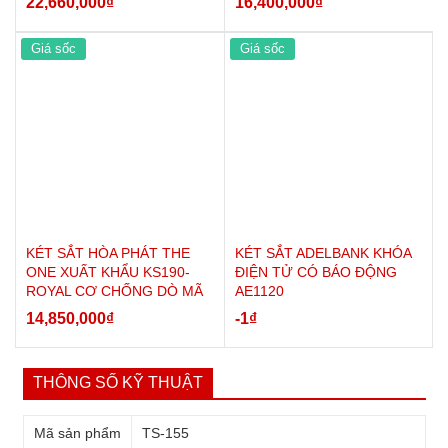
22,660,000
₫
16,400,000
₫
Giá sốc
Giá sốc
KÉT SẮT HÒA PHÁT THE
KÉT SẮT ADELBANK KHÓA
ONE XUẤT KHẨU KS190-
ĐIỆN TỬ CÓ BÁO ĐỘNG
ROYAL CƠ CHỐNG DÒ MÃ
AE1120
14,850,000
₫
-1
₫
THÔNG SỐ KỸ THUẬT
Mã sản phẩm
TS-155