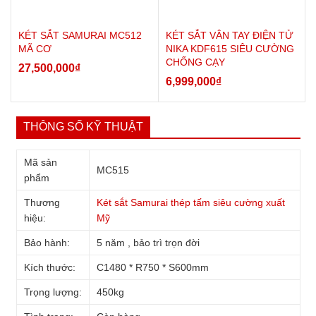
+ Cách đóng két: cầm tay nắm đẩy đóng cửa và xoay qua phải+
xoay khóa chìa ngược kim đồng hồ + xoay xả mã số trái hơn 1
KÉT SẮT SAMURAI MC512
KÉT SẮT VÂN TAY ĐIỆN TỬ
vòng và phải hơn 1 vòng .
MÃ CƠ
NIKA KDF615 SIÊU CƯỜNG
* Lưu ý: Quý khách nên dùng cả khóa chìa và mã số để độ bảo
CHỐNG CẠY
27,500,000
₫
mật được cao nhất.
6,999,000
₫
* Sản phẩm gồm: thân két + 01 bộ khóa chìa chính + 01 bộ khóa
chìa ngăn phụ + hướng dẫn sử dụng + bảo hành + phiếu giao
hàng.
THÔNG SỐ KỸ THUẬT
Mã sản
MC515
phẩm
Thương
Két sắt Samurai thép tấm siêu cường xuất
hiệu:
Mỹ
Bảo hành:
5 năm , bảo trì trọn đời
Kích thước:
C1480 * R750 * S600mm
Trọng lượng:
450kg