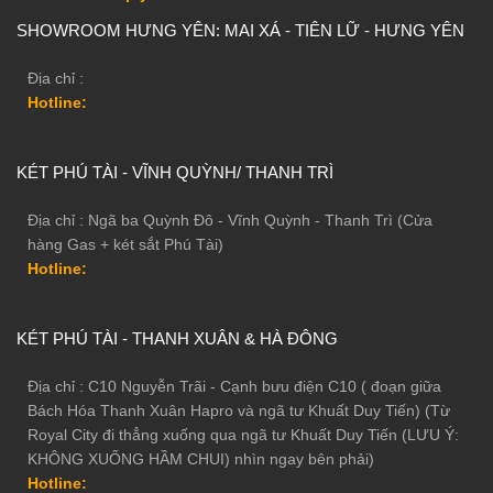
SHOWROOM HƯNG YÊN: MAI XÁ - TIÊN LỮ - HƯNG YÊN
Địa chỉ :
Hotline:
KÉT PHÚ TÀI - VĨNH QUỲNH/ THANH TRÌ
Địa chỉ : Ngã ba Quỳnh Đô - Vĩnh Quỳnh - Thanh Trì (Cửa
hàng Gas + két sắt Phú Tài)
Hotline:
KÉT PHÚ TÀI - THANH XUÂN & HÀ ĐÔNG
Địa chỉ : C10 Nguyễn Trãi - Cạnh bưu điện C10 ( đoạn giữa
Bách Hóa Thanh Xuân Hapro và ngã tư Khuất Duy Tiến) (Từ
Royal City đi thẳng xuống qua ngã tư Khuất Duy Tiến (LƯU Ý:
KHÔNG XUỐNG HẦM CHUI) nhìn ngay bên phải)
Hotline: