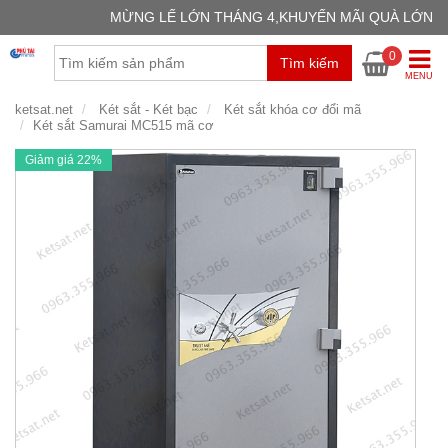
MỪNG LẾ LỚN THÁNG 4,KHUYẾN MÃI QUÀ LỚN
GIỎ H
0
Tìm kiếm
Chưa có
MENU
ketsat.net
Két sắt - Két bạc
Két sắt khóa cơ đổi mã
Két sắt Samurai MC515 mã cơ
Giảm giá 22%