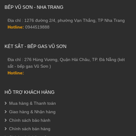
BẾP VŨ SƠN - NHA TRANG
Địa chỉ : 1276 đường 2/4, phường Vạn Thắng, TP Nha Trang
Hotline:
0944519888
KÉT SẮT - BẾP GAS VŨ SƠN
Địa chỉ : 276 Hùng Vương, Quận Hải Châu, TP. Đà Nẵng (két
sắt - bếp gas Vũ Sơn )
Hotline:
Tính năng bảo mật kép trên két kế thừa những tinh hoa an ninh
của các sản phẩm tiền nhiệm, Philips SBX602 được trang bị hệ
HỖ TRỢ KHÁCH HÀNG
thống bảo mật ở mức cao tuyệt đối:
Mua hàng & Thanh toán
• Hệ thống chốt khoá chắc chắn: Philips SBX602 trang bị chốt
Giao hàng & Nhận hàng
khoá dày chắc chắn, bất khả xâm phạm với mọi hành vi cạy phá.
Chính sách bảo hành
• Bảo mật kép: Két chỉ mở khoá ra khi nhập cùng lúc vân tay và
Chính sách bán hàng
mã số, 2 lớp vân tay hoặc 2 lớp mã số không trùng lặp.