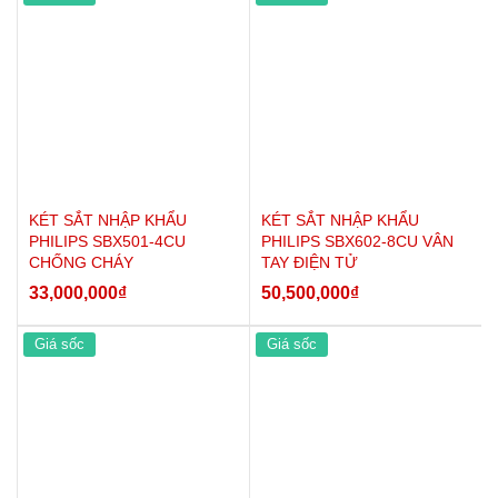
+ Kết cấu: Thép nguyên tấm sơn sần tĩnh điện
+ Mở két: vân tay công nghệ FPC Thụy Điển kết hợp mật mã
điện tử tuyệt đối an toàn (Có thể cài đặt cho nhiều người cùng sử
dụng - cài được 30 vân tay và 10 bộ mật mã điện tử)
+ Nguồn điện: 4 pin AA phổ thông.
+ Trọng lượng: 113kg
+ Bảo hành: 24 tháng
KÉT SẮT NHẬP KHẨU
KÉT SẮT NHẬP KHẨU
PHILIPS SBX501-4CU
PHILIPS SBX602-8CU VÂN
CHỐNG CHÁY
TAY ĐIỆN TỬ
33,000,000
₫
50,500,000
₫
Giá sốc
Giá sốc