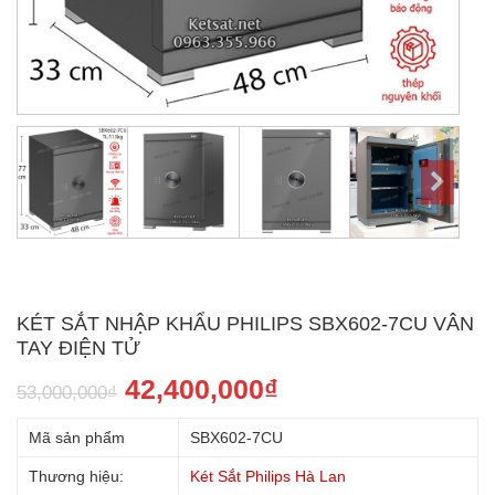
KÉT SẮT NHẬP KHẨU PHILIPS SBX602-7CU VÂN
TAY ĐIỆN TỬ
42,400,000
₫
53,000,000
₫
Mã sản phẩm
SBX602-7CU
Thương hiệu:
Két Sắt Philips Hà Lan