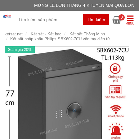
MỪNG LẾ LỚN THÁNG 4,KHUYẾN MÃI QUÀ LỚN
GIỎ H
0
Tìm kiếm
Chưa có
MENU
ketsat.net
Két sắt - Két bạc
Két sắt Thông Minh
Két sắt nhập khẩu Philips SBX602-7CU vân tay điện tử
Giảm giá 20%