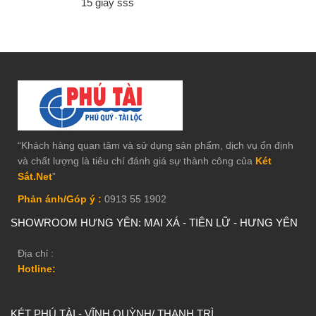
15 giây sss
“Khách hàng quan tâm và sử dụng sản phẩm, dịch vụ ổn định
và chất lượng là tiêu chí đánh giá sự thành công của
Két
Sắt.Net
”
Phản ánh/Góp ý :
0913 55 1902
SHOWROOM HƯNG YÊN: MAI XÁ - TIÊN LỮ - HƯNG YÊN
Địa chỉ :
Hotline:
KÉT PHÚ TÀI - VĨNH QUỲNH/ THANH TRÌ