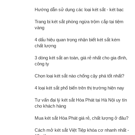
Hướng dẫn sử dụng các loại két sắt - két bạc
Trang bị két sắt phòng ngừa trộm cắp tại tiệm
vàng
4 dấu hiệu quan trọng nhận biết két sắt kém
chất lượng
3 dòng két sắt an toàn, giá rẻ nhất cho gia đình,
công ty
Chọn loại két sắt nào chống cậy phá tốt nhất?
4 loại két sắt phổ biến trên thị trường hiện nay
Tư vấn đại lý két sắt Hòa Phát tại Hà Nội uy tín
cho khách hàng
Đa dạng phương thức mở két hiện đại, tiện lợi
Mua két sắt Hòa Phát giá rẻ, chất lượng ở đâu?
Khóa vân tay và mã số tiện dụng với khả năng hỗ trợ tới 30 vân
tay khác nhau và 10 bộ mã số riêng biệt
Cách mở két sắt Việt Tiệp khóa cơ nhanh nhất -