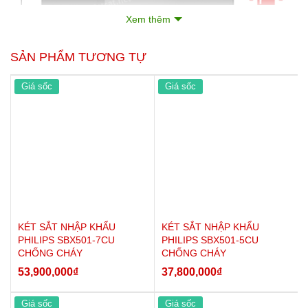
Xem thêm
SẢN PHẨM TƯƠNG TỰ
Giá sốc
Giá sốc
1. Thông số kỹ thuật Két sắt
Philips SBX602-7CU
+ Mã sản phẩm: SBX602-7CU
+ Thương hiệu: Philips
+ Loại sản phẩm:
Két sắt an toàn
KÉT SẮT NHẬP KHẨU
KÉT SẮT NHẬP KHẨU
+ Xuất xứ: Hà Lan
PHILIPS SBX501-7CU
PHILIPS SBX501-5CU
CHỐNG CHÁY
CHỐNG CHÁY
+ Kích thước ngoài (Cao*Rộng*Sâu): Cao770*Ngang480*
53,900,000
₫
37,800,000
₫
Sâu430mm
+ Khóa két: Khóa vân tay + Khóa điện tử
Giá sốc
Giá sốc