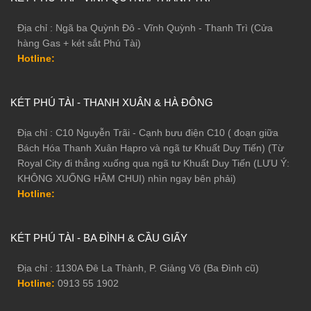
Nhiều tính năng thông minh, tiện dụng
Địa chỉ : Ngã ba Quỳnh Đô - Vĩnh Quỳnh - Thanh Trì (Cửa
hàng Gas + két sắt Phú Tài)
Tính năng mã số thân thiện, bề mặt mã số ẩn tinh tế ngay trên
Hotline:
cánh cửa két. Ứng dụng công nghệ vân tay FPC Thụy Điển với
độ bảo mật ở mức tuyệt đối. Công nghệ FPC có khả năng nhận
dạng vân tay qua ba cảm biến: nhiệt độ, điện dung và áp suất.
KÉT PHÚ TÀI - THANH XUÂN & HÀ ĐÔNG
Két có tay nắm âm, chỉ phóng ra khi nhập đúng mật khẩu
Địa chỉ : C10 Nguyễn Trãi - Cạnh bưu điện C10 ( đoạn giữa
Tính bảo mật cao
Bách Hóa Thanh Xuân Hapro và ngã tư Khuất Duy Tiến) (Từ
Royal City đi thẳng xuống qua ngã tư Khuất Duy Tiến (LƯU Ý:
KHÔNG XUỐNG HẦM CHUI) nhìn ngay bên phải)
Hotline:
KÉT PHÚ TÀI - BA ĐÌNH & CẦU GIẤY
Địa chỉ : 1130A Đê La Thành, P. Giảng Võ (Ba Đình cũ)
Hotline:
0913 55 1902