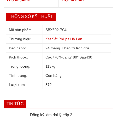
THÔNG SỐ KỸ THUẬT
Mã sản phẩm
SBX602-7CU
Thương hiệu:
Két Sắt Philips Hà Lan
Bên Trong Két sắt nhập khẩu Philips SBX602-7CU
Bảo hành:
24 tháng + bảo trì trọn đời
Kích thước:
Cao770*Ngang480* Sâu430
2. Ưu điểm nổi bật Két Sắt Philips
Trọng lượng:
113kg
SBX602-5CU
Tình trạng:
Còn hàng
Đa dạng cách thức sử dụng
Lượt xem:
372
TIN TỨC
Đăng ký làm đại lý cấp 2