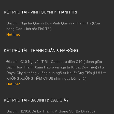
KÉT PHÚ TÀI - VĨNH QUỲNH/ THANH TRÌ
Địa chỉ : Ngã ba Quỳnh Đô - Vĩnh Quỳnh - Thanh Trì (Cửa
hàng Gas + két sắt Phú Tài)
Hotline:
KÉT PHÚ TÀI - THANH XUÂN & HÀ ĐÔNG
Địa chỉ : C10 Nguyễn Trãi - Cạnh bưu điện C10 ( đoạn giữa
Bách Hóa Thanh Xuân Hapro và ngã tư Khuất Duy Tiến) (Từ
Royal City đi thẳng xuống qua ngã tư Khuất Duy Tiến (LƯU Ý:
KHÔNG XUỐNG HẦM CHUI) nhìn ngay bên phải)
Hotline:
KÉT PHÚ TÀI - BA ĐÌNH & CẦU GIẤY
Địa chỉ : 1130A Đê La Thành, P. Giảng Võ (Ba Đình cũ)