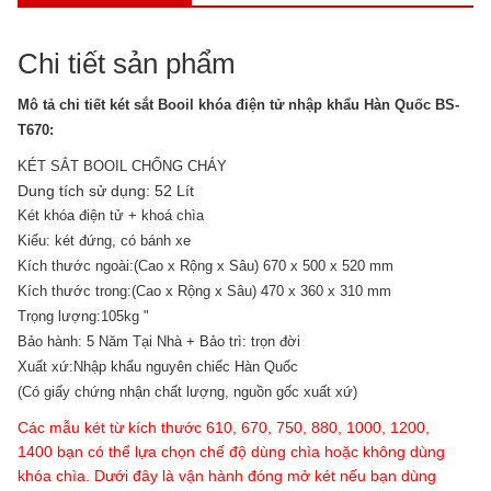
Chi tiết sản phẩm
Mô tả chi tiết két sắt Booil khóa điện tử nhập khẩu Hàn Quốc BS-
T670:
KÉT SẮT BOOIL CHỐNG CHÁY
Dung tích sử dụng: 52 Lít
Két khóa điện tử + khoá chìa
Kiểu: két đứng, có bánh xe
Kích thước ngoài:(Cao x Rộng x Sâu) 670 x 500 x 520 mm
Kích thước trong:(Cao x Rộng x Sâu) 470 x 360 x 310 mm
Trọng lượng:105kg "
Bảo hành: 5 Năm Tại Nhà + Bảo trì: trọn đời
Xuất xứ:Nhập khẩu nguyên chiếc Hàn Quốc
(Có giấy chứng nhận chất lượng, nguồn gốc xuất xứ)
Các mẫu két từ kích thước 610, 670, 750, 880, 1000, 1200,
1400 bạn có thể lựa chọn chế độ dùng chìa hoặc không dùng
khóa chìa. Dưới đây là vận hành đóng mở két nếu bạn dùng