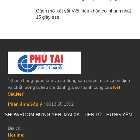
Cách mở két sắt Việt Tiệp khóa cơ nhanh nhất -
15 giây sss
“Khách hàng quan tâm và sử dụng sản phẩm, dịch vụ ổn định
và chất lượng là tiêu chí đánh giá sự thành công của
Két
Sắt.Net
”
Phản ánh/Góp ý :
0913 55 1902
SHOWROOM HƯNG YÊN: MAI XÁ - TIÊN LỮ - HƯNG YÊN
Địa chỉ :
Hotline: