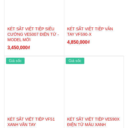
KÉT SẮT VIỆT TIỆP SIÊU
KÉT SẮT VIỆT TIỆP VÂN
CƯỜNG VE5007 ĐIỆN TỬ -
TAY VF590-X
MODEL MỚI
4,850,000
₫
3,450,000
₫
Giá sốc
Giá sốc
KÉT SẮT VIỆT TIỆP VF51
KÉT SẮT VIỆT TIỆP VE590X
XANH VÂN TAY
ĐIỆN TỬ MÀU XANH