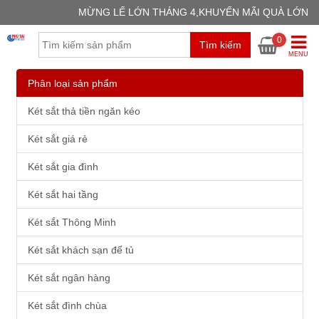
MỪNG LẾ LỚN THÁNG 4,KHUYẾN MÃI QUÀ LỚN
GIỎ H
0
Tìm kiếm
Chưa có
MENU
Phân loại sản phẩm
Két sắt thả tiền ngăn kéo
Két sắt giá rẻ
Két sắt gia đình
Két sắt hai tầng
Két sắt Thông Minh
Két sắt khách sạn để tủ
Két sắt ngân hàng
Két sắt đình chùa