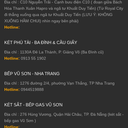
Địa chỉ : C10 Nguyễn Trãi - Cạnh bưu điện C10 ( đoạn giữa Bách
Hóa Thanh Xuân Hapro và ngã tư Khuất Duy Tiến) (Từ Royal City
đi thẳng xuống qua ngã tư Khuất Duy Tiến (LƯU Ý: KHÔNG
XUỐNG HẦM CHUI) nhìn ngay bên phải)
Hotline:
KÉT PHÚ TÀI - BA ĐÌNH & CẦU GIẤY
Địa chỉ : 1130A Đê La Thành, P. Giảng Võ (Ba Đình cũ)
Hotline:
0913 55 1902
BẾP VŨ SƠN - NHA TRANG
Địa chỉ : 1276 đường 2/4, phường Vạn Thắng, TP Nha Trang
Hotline:
0944519888
KÉT SẮT - BẾP GAS VŨ SƠN
Địa chỉ : 276 Hùng Vương, Quận Hải Châu, TP. Đà Nẵng (két sắt -
bếp gas Vũ Sơn )
Hotline: