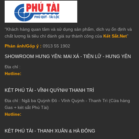
“Khách hàng quan tâm và sử dụng sản phẩm, dịch vụ ổn định và
chất lượng là tiêu chí đánh giá sự thành công của
Két Sắt.Net
”
Phản ánh/Góp ý :
0913 55 1902
SHOWROOM HƯNG YÊN: MAI XÁ - TIÊN LỮ - HƯNG YÊN
Địa chỉ :
Hotline:
KÉT PHÚ TÀI - VĨNH QUỲNH/ THANH TRÌ
Địa chỉ : Ngã ba Quỳnh Đô - Vĩnh Quỳnh - Thanh Trì (Cửa hàng
Gas + két sắt Phú Tài)
Hotline:
KÉT PHÚ TÀI - THANH XUÂN & HÀ ĐÔNG