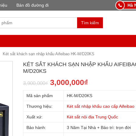
hiệu
Bản đồ đường đi
Hà N
Tìm kiếm
Két sắt khách sạn nhập khẩu Aifeibao HK-M/D20KS
KÉT SẮT KHÁCH SẠN NHẬP KHẨU AIFEIBA
M/D20KS
3,000,000
₫
3,900,000
₫
Mã sản phẩm
HK-M/D20KS
Thương hiệu:
Két sắt nhập khẩu cao cấp Aifeibao
Xuất xứ:
Két sắt nội địa Trung Quốc
Bảo hành:
3 Năm Tại Nhà + Bảo trì: trọn đời