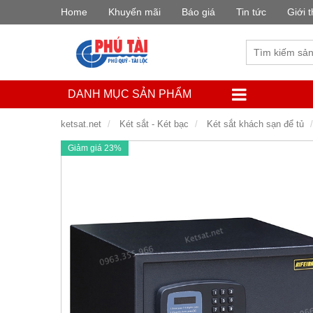
Home
Khuyến mãi
Báo giá
Tin tức
Giới t
DANH MỤC SẢN PHẨM
ketsat.net
Két sắt - Két bạc
Két sắt khách sạn để tủ
Giảm giá 23%