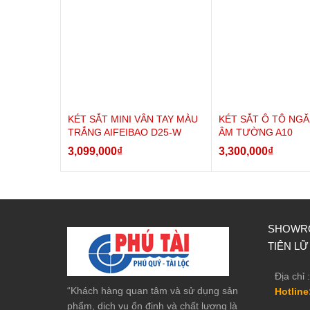
KÉT SẮT MINI VÂN TAY MÀU
KÉT SẮT Ô TÔ NG
TRẮNG AIFEIBAO D25-W
ÂM TƯỜNG A10
3,099,000
₫
3,300,000
₫
SHOWRO
Khác biệt nổi trội so với két sắt khách sạn sản xuất
TIÊN LỮ
1, Khoá mã hiện đại với motor xoắn tự động mở khi bấm
Địa chỉ :
2, Bộ khung và cánh dày hơn két khác cùng phân khúc 
“Khách hàng quan tâm và sử dụng sản
Hotline
chỉ 1mm, cánh 2,5mm)
phẩm, dịch vụ ổn định và chất lượng là