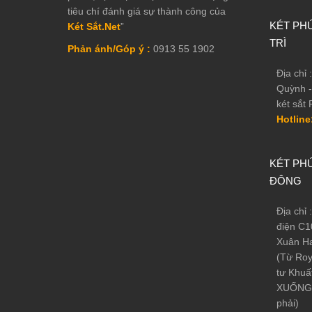
3, Nước sơn tĩnh điện lỳ chống chày xước
tiêu chí đánh giá sự thành công của
KÉT PHÚ
Két Sắt.Net
”
4, Bộ mã điện tử tiêu chuẩn Châu Âu - bảo mật , độ bền
TRÌ
Phản ánh/Góp ý :
0913 55 1902
Địa chỉ
Quỳnh -
két sắt 
Hotline
KÉT PHÚ
ĐÔNG
Địa chỉ
điện C1
Xuân Ha
(Từ Roy
tư Khuấ
XUỐNG 
phải)