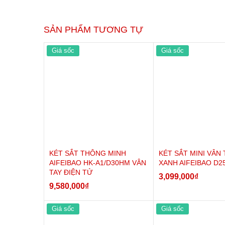
SẢN PHẨM TƯƠNG TỰ
Giá sốc
Giá sốc
KÉT SẮT THÔNG MINH
KÉT SẮT MINI VÂN
AIFEIBAO HK-A1/D30HM VÂN
XANH AIFEIBAO D2
TAY ĐIỆN TỬ
3,099,000
₫
9,580,000
₫
Giá sốc
Giá sốc