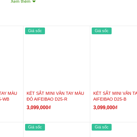
Xem thêm
Giá sốc
Giá sốc
 TAY MÀU
KÉT SẮT MINI VÂN TAY MÀU
KÉT SẮT MINI VÂN T
5-WB
ĐỎ AIFEIBAO D25-R
AIFEIBAO D25-B
3,099,000
₫
3,099,000
₫
Giá sốc
Giá sốc