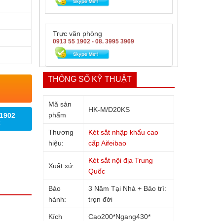
Trực văn phòng
0913 55 1902 - 08. 3995 3969
THÔNG SỐ KỸ THUẬT
Mã sản
HK-M/D20KS
phẩm
 1902
Thương
Két sắt nhập khẩu cao
hiệu:
cấp Aifeibao
Két sắt nội địa Trung
Xuất xứ:
Quốc
Bảo
3 Năm Tại Nhà + Bảo trì:
hành:
trọn đời
Kích
Cao200*Ngang430*