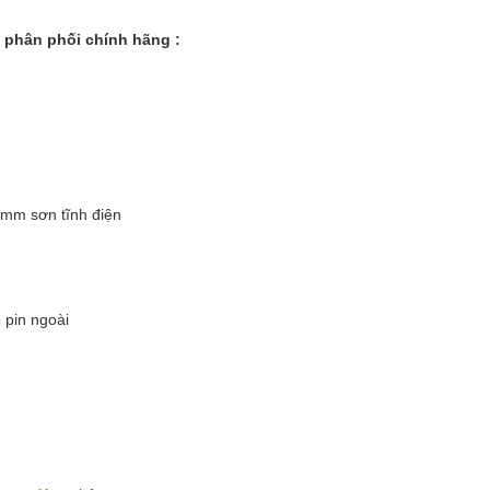
 phân phối chính hãng :
6mm sơn tĩnh điện
 pin ngoài