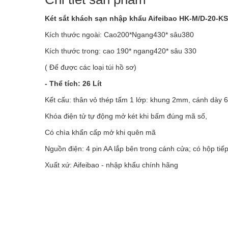
Két sắt khách sạn nhập khẩu Aifeibao HK-M/D-20-KS
Kích thước ngoài: Cao200*Ngang430* sâu380
Kích thước trong: cao 190* ngang420* sâu 330
( Để được các loại túi hồ sơ)
- Thể tích: 26 Lít
Kết cấu: thân vỏ thép tấm 1 lớp: khung 2mm, cánh dày 
Khóa điện tử tự động mở két khi bấm đúng mã số,
Có chìa khẩn cấp mở khi quên mã
Nguồn điện: 4 pin AA lắp bên trong cánh cửa; có hộp tiếp
Xuất xứ: Aifeibao - nhập khẩu chính hãng