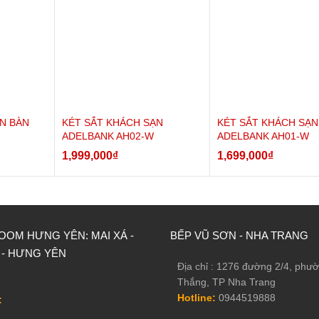
ĂN BÀN
KÉT SẮT KHÁCH SẠN
KÉT SẮT KHÁCH SẠN
ADELBANK AH02-W
ADELBANK AH01-W
1,999,000
₫
1,699,000
₫
OM HƯNG YÊN: MAI XÁ -
BẾP VŨ SƠN - NHA TRANG
 trong nước:
 - HƯNG YÊN
 đúng mã tạo cảm giác nhẹ nhàng kji mở két
Địa chỉ : 1276 đường 2/4, phư
Thắng, TP Nha Trang
tăng khả năng chống cạy phá két (thân 2mm, Cánh cửa dày 6mm còn k
Hotline:
0944519888
: