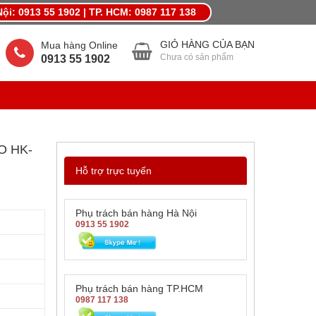
ội: 0913 55 1902 | TP. HCM: 0987 117 138
MỪNG LẾ LỚN THÁNG 4,KHUYẾN MÃI QUÀ LỚN
GIỎ HÀNG CỦA BẠN
Mua hàng Online
Chưa có sản phẩm
0913 55 1902
O HK-
Hỗ trợ trực tuyến
Phụ trách bán hàng Hà Nội
0913 55 1902
Phụ trách bán hàng TP.HCM
0987 117 138