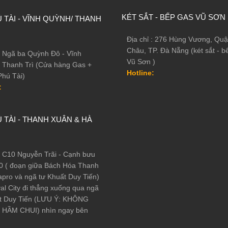
KÉT SẮT - BẾP GAS VŨ SƠN
 TÀI - VĨNH QUỲNH/ THANH
 cao
Địa chỉ : 276 Hùng Vương, Quậ
Châu, TP. Đà Nẵng (két sắt - b
 : Ngã ba Quỳnh Đô - Vĩnh
Vũ Sơn )
 Thanh Trì (Cửa hàng Gas +
Hotline:
Phú Tài)
:
 TÀI - THANH XUÂN & HÀ
 : C10 Nguyễn Trãi - Cạnh bưu
0 ( đoạn giữa Bách Hóa Thanh
pro và ngã tư Khuất Duy Tiến)
al City đi thẳng xuống qua ngã
t Duy Tiến (LƯU Ý: KHÔNG
HẦM CHUI) nhìn ngay bên