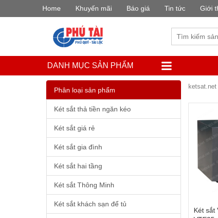
Home
Khuyến mãi
Báo giá
Tin tức
Giới t
DANH MỤC SẢN PHẨM
ketsat.net
Phân loại sản phẩm
Két sắt thả tiền ngăn kéo
Két sắt giá rẻ
Két sắt gia đình
Két sắt hai tầng
Két sắt Thông Minh
Két sắt khách sạn để tủ
Két sắt