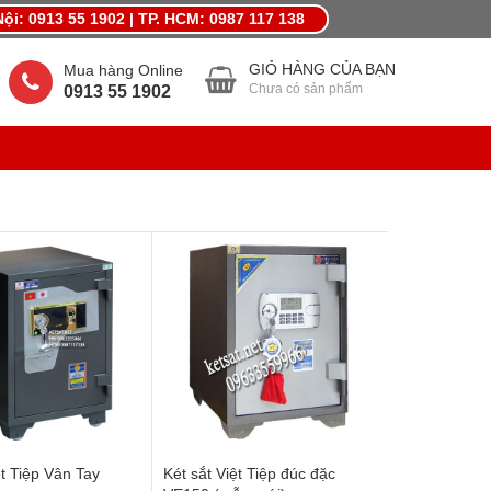
ội: 0913 55 1902 | TP. HCM: 0987 117 138
MỪNG LẾ LỚN THÁNG 4,KHUYẾN MÃI QUÀ LỚN
GIỎ HÀNG CỦA BẠN
Mua hàng Online
Chưa có sản phẩm
0913 55 1902
ệt Tiệp Vân Tay
Két sắt Việt Tiệp đúc đặc