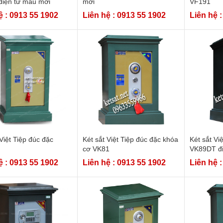
điện tử mẫu mới
mới
VF191
ệ : 0913 55 1902
Liên hệ : 0913 55 1902
Liên hệ 
 Việt Tiệp đúc đặc
Két sắt Việt Tiệp đúc đặc khóa
Két sắt Vi
cơ VK81
VK89DT đi
ệ : 0913 55 1902
Liên hệ : 0913 55 1902
Liên hệ 