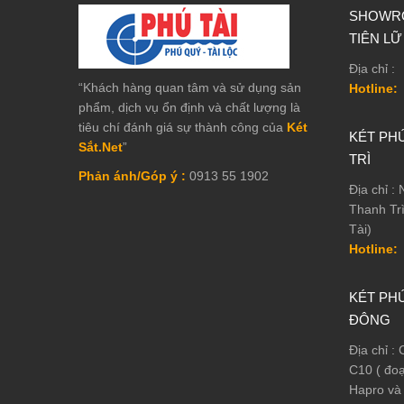
SHOWRO
TIÊN LỮ
Địa chỉ :
“Khách hàng quan tâm và sử dụng sản
Hotline:
phẩm, dịch vụ ổn định và chất lượng là
tiêu chí đánh giá sự thành công của
Két
KÉT PHÚ
Sắt.Net
”
TRÌ
Phản ánh/Góp ý :
0913 55 1902
Địa chỉ :
Thanh Tr
Tài)
Hotline:
KÉT PHÚ
ĐÔNG
Địa chỉ :
C10 ( đo
Hapro và 