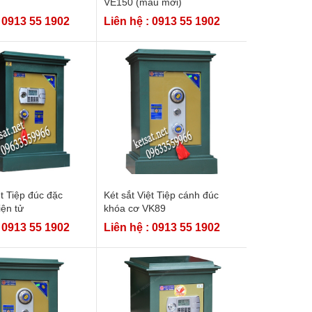
VE150 (mẫu mới)
: 0913 55 1902
Liên hệ : 0913 55 1902
ệt Tiệp đúc đặc
Két sắt Việt Tiệp cánh đúc
ện tử
khóa cơ VK89
: 0913 55 1902
Liên hệ : 0913 55 1902