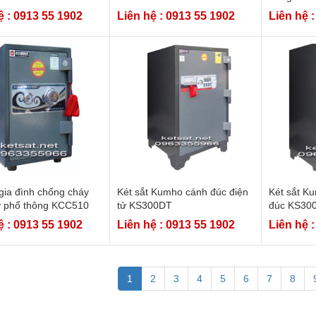
ệ : 0913 55 1902
Liên hệ : 0913 55 1902
Liên hệ 
 gia đình chống cháy
Két sắt Kumho cánh đúc điện
Két sắt K
ơ phổ thông KCC510
tử KS300DT
đúc KS30
ệ : 0913 55 1902
Liên hệ : 0913 55 1902
Liên hệ 
1
2
3
4
5
6
7
8