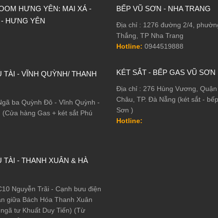
OM HƯNG YÊN: MAI XÁ -
BẾP VŨ SƠN - NHA TRANG
 - HƯNG YÊN
Địa chỉ : 1276 đường 2/4, phườ
Thắng, TP Nha Trang
Hotline:
0944519888
KÉT SẮT - BẾP GAS VŨ SƠN
 TÀI - VĨNH QUỲNH/ THANH
Địa chỉ : 276 Hùng Vương, Quận
Châu, TP. Đà Nẵng (két sắt - bế
 Ngã ba Quỳnh Đô - Vĩnh Quỳnh -
Sơn )
ì (Cửa hàng Gas + két sắt Phú
Hotline:
 TÀI - THANH XUÂN & HÀ
 C10 Nguyễn Trãi - Cạnh bưu điện
ạn giữa Bách Hóa Thanh Xuân
ngã tư Khuất Duy Tiến) (Từ