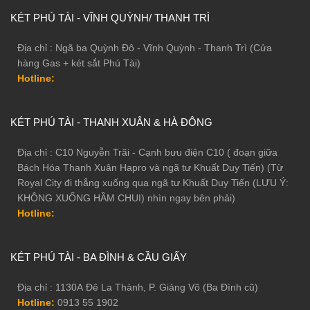
KÉT PHÚ TÀI - VĨNH QUỲNH/ THANH TRÌ
Địa chỉ : Ngã ba Quỳnh Đô - Vĩnh Quỳnh - Thanh Trì (Cửa
hàng Gas + két sắt Phú Tài)
Hotline:
KÉT PHÚ TÀI - THANH XUÂN & HÀ ĐÔNG
Địa chỉ : C10 Nguyễn Trãi - Cạnh bưu điện C10 ( đoạn giữa
Bách Hóa Thanh Xuân Hapro và ngã tư Khuất Duy Tiến) (Từ
Royal City đi thẳng xuống qua ngã tư Khuất Duy Tiến (LƯU Ý:
KHÔNG XUỐNG HẦM CHUI) nhìn ngay bên phải)
Hotline:
KÉT PHÚ TÀI - BA ĐÌNH & CẦU GIẤY
Địa chỉ : 1130A Đê La Thành, P. Giảng Võ (Ba Đình cũ)
Hotline:
0913 55 1902