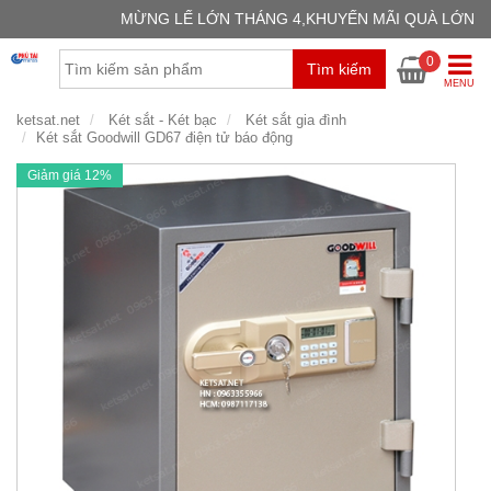
MỪNG LẾ LỚN THÁNG 4,KHUYẾN MÃI QUÀ LỚN
GIỎ H
0
Tìm kiếm
Chưa có
MENU
ketsat.net
Két sắt - Két bạc
Két sắt gia đình
Két sắt Goodwill GD67 điện tử báo động
Giảm giá 12%