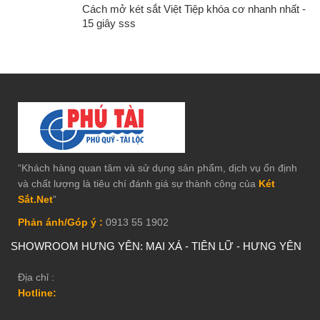
Cách mở két sắt Việt Tiệp khóa cơ nhanh nhất -
15 giây sss
“Khách hàng quan tâm và sử dụng sản phẩm, dịch vụ ổn định
và chất lượng là tiêu chí đánh giá sự thành công của
Két
Sắt.Net
”
Phản ánh/Góp ý :
0913 55 1902
SHOWROOM HƯNG YÊN: MAI XÁ - TIÊN LỮ - HƯNG YÊN
Địa chỉ :
Hotline: