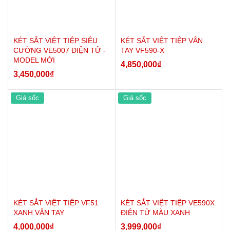
KÉT SẮT VIỆT TIỆP SIÊU
KÉT SẮT VIỆT TIỆP VÂN
CƯỜNG VE5007 ĐIỆN TỬ -
TAY VF590-X
MODEL MỚI
4,850,000
₫
3,450,000
₫
Giá sốc
Giá sốc
KÉT SẮT VIỆT TIỆP VF51
KÉT SẮT VIỆT TIỆP VE590X
XANH VÂN TAY
ĐIỆN TỬ MÀU XANH
4,000,000
₫
3,999,000
₫