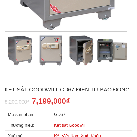
KÉT SẮT GOODWILL GD67 ĐIỆN TỬ BÁO ĐỘNG
7,199,000
₫
8,200,000
₫
Mã sản phẩm
GD67
Thương hiệu:
Két sắt Goodwill
Xuất xứ:
Két Việt Nam Xuất Khẩu