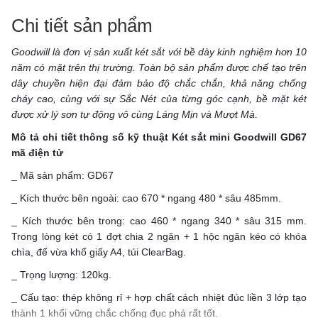
Chi tiết sản phẩm
Goodwill là đơn vị sản xuất két sắt với bề dày kinh nghiệm hơn 10
năm có mặt trên thị trường. Toàn bộ sản phẩm được chế tạo trên
dây chuyền hiện đại đảm bảo độ chắc chắn, khả năng chống
cháy cao, cùng với sự Sắc Nét của từng góc cạnh, bề mặt két
được xử lý sơn tự động vô cùng Láng Mịn và Mượt Mà.
Mô tả chi tiết thông số kỹ thuật Két sắt mini
Goodwill GD67
mã điện tử
_ Mã sản phẩm: GD67
_ Kích thước bên ngoài: cao 670 * ngang 480 * sâu 485mm.
_ Kích thước bên trong: cao 460 * ngang 340 * sâu 315 mm.
Trong lòng két có 1 đợt chia 2 ngăn + 1 hộc ngăn kéo có khóa
chìa, để vừa khổ giấy A4, túi ClearBag.
_ Trọng lượng: 120kg.
_ Cấu tạo: thép không rỉ + hợp chất cách nhiệt đúc liền 3 lớp tạo
thành 1 khối vững chắc chống đục phá rất tốt.