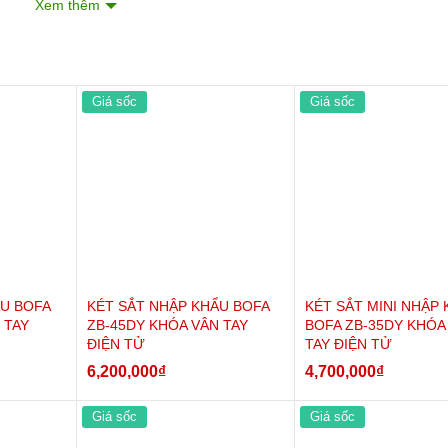
Xem thêm
Ngăn chính:
420*420*365
mm
Ngăn phụ:
120*420*365
m
Giá sốc
Giá sốc
Rộng rãi, thoải mái
01 có chìa riêng
160kg
36 tháng
ẨU BOFA
KÉT SẮT NHẬP KHẨU BOFA
KÉT SẮT MINI NHẬP
 TAY
ZB-45DY KHÓA VÂN TAY
BOFA ZB-35DY KHÓA
ĐIỆN TỬ
TAY ĐIỆN TỬ
6,200,000
₫
4,700,000
₫
Giá sốc
Giá sốc