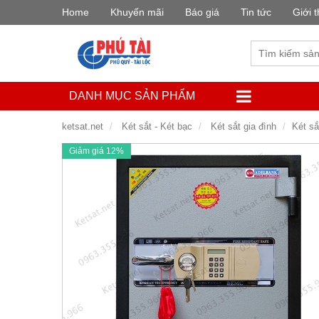
Home
Khuyến mãi
Báo giá
Tin tức
Giới t
DANH MỤC SẢN PHẨM
ketsat.net
Két sắt - Két bạc
Két sắt gia đình
Két sắ
Giảm giá 12%