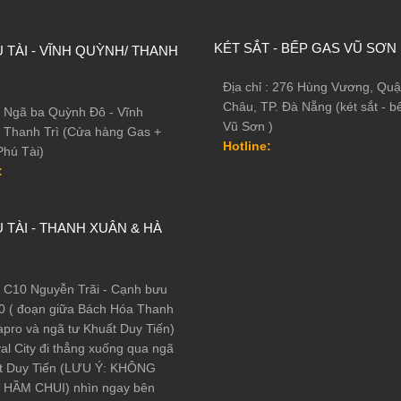
KÉT SẮT - BẾP GAS VŨ SƠN
 TÀI - VĨNH QUỲNH/ THANH
Địa chỉ : 276 Hùng Vương, Quậ
Châu, TP. Đà Nẵng (két sắt - b
 : Ngã ba Quỳnh Đô - Vĩnh
Vũ Sơn )
 Thanh Trì (Cửa hàng Gas +
Hotline:
Phú Tài)
:
 TÀI - THANH XUÂN & HÀ
 : C10 Nguyễn Trãi - Cạnh bưu
0 ( đoạn giữa Bách Hóa Thanh
pro và ngã tư Khuất Duy Tiến)
al City đi thẳng xuống qua ngã
t Duy Tiến (LƯU Ý: KHÔNG
HẦM CHUI) nhìn ngay bên