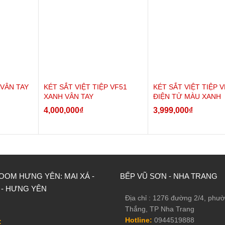
 VÂN TAY
KÉT SẮT VIỆT TIỆP VF51
KÉT SẮT VIỆT TIỆP 
XANH VÂN TAY
ĐIỆN TỬ MÀU XANH
4,000,000
₫
3,999,000
₫
OM HƯNG YÊN: MAI XÁ -
BẾP VŨ SƠN - NHA TRANG
 - HƯNG YÊN
Địa chỉ : 1276 đường 2/4, phư
Thắng, TP Nha Trang
Hotline:
0944519888
: