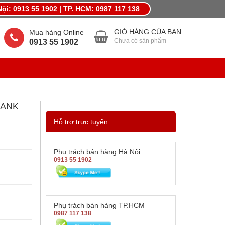
ội: 0913 55 1902 | TP. HCM: 0987 117 138
MỪNG LẾ LỚN THÁNG 4,KHUYẾN MÃI QUÀ LỚN
GIỎ HÀNG CỦA BẠN
Mua hàng Online
Chưa có sản phẩm
0913 55 1902
BANK
Hỗ trợ trực tuyến
Phụ trách bán hàng Hà Nội
0913 55 1902
Phụ trách bán hàng TP.HCM
0987 117 138