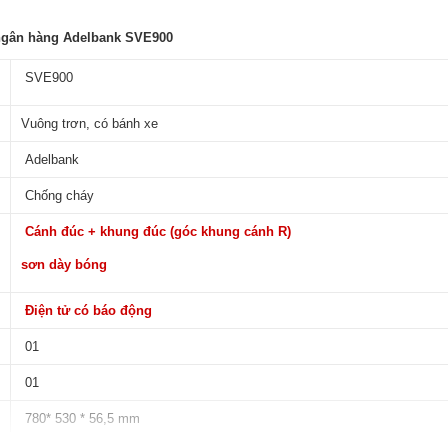
n ngân hàng Adelbank SVE900
SVE900
Vuông trơn, có bánh xe
Adelbank
Chống cháy
Cánh đúc + khung đúc (góc khung cánh R)
sơn dày bóng
Điện tử có báo động
01
01
780* 530 * 56,5 mm