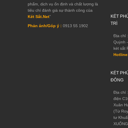
phẩm, dịch vụ ổn định và chất lượng là
tiêu chí đánh giá sự thành công của
KÉT PHÚ
Két Sắt.Net
”
TRÌ
Phản ánh/Góp ý :
0913 55 1902
Địa chỉ
Quỳnh -
két sắt 
Hotline
KÉT PHÚ
ĐÔNG
Địa chỉ
điện C1
Xuân Ha
(Từ Roy
tư Khuấ
XUỐNG 