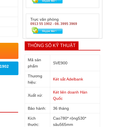
Trực văn phòng
0913 55 1902 - 08. 3995 3969
THÔNG SỐ KỸ THUẬT
Mã sản
SVE900
phẩm
 1902
Thương
Két sắt Adelbank
hiệu:
Két liên doanh Hàn
Xuất xứ:
Quốc
Bảo hành:
36 tháng
Kích
Cao780* rộng530*
thước:
sâu565mm