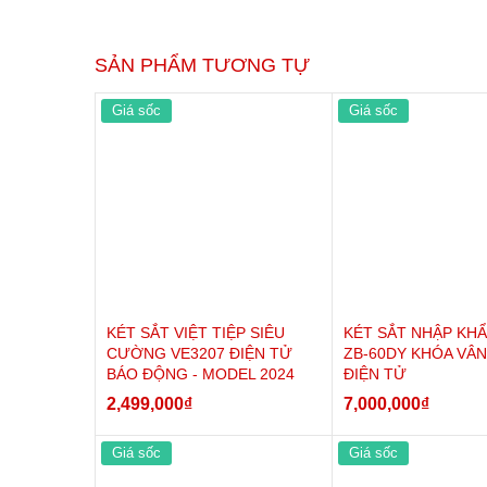
SẢN PHẨM TƯƠNG TỰ
Kích thước trong
Giá sốc
Giá sốc
Khả năng để tài liệu
Ngăn phụ bên trong
Trọng lượng
Bảo hành
KÉT SẮT VIỆT TIỆP SIÊU
KÉT SẮT NHẬP KH
CƯỜNG VE3207 ĐIỆN TỬ
ZB-60DY KHÓA VÂN
BÁO ĐỘNG - MODEL 2024
ĐIỆN TỬ
2,499,000
₫
7,000,000
₫
Giá sốc
Giá sốc