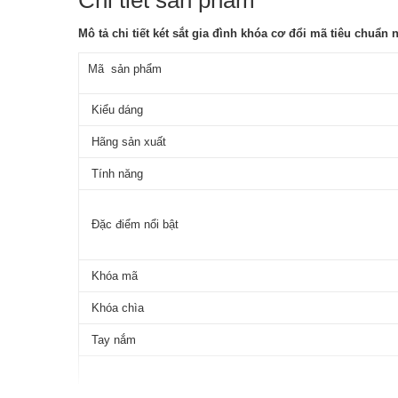
Chi tiết sản phẩm
Mô tả chi tiết két sắt gia đình khóa cơ đổi mã tiêu chuẩ
Mã sản phẩm
Kiểu dáng
Hãng sản xuất
Tính năng
Đặc điểm nổi bật
Khóa mã
Khóa chìa
Tay nắm
Kích thước ngoài (cao*rộng*sâu)