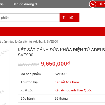
hiệu
Bản đồ đường đi
Hà N
Tìm kiếm
t cánh đúc khóa điện tử Adelbank SVE900
KÉT SẮT CÁNH ĐÚC KHÓA ĐIỆN TỬ ADEL
SVE900
9,650,000
₫
11,000,000
₫
Mã sản phẩm
SVE900
Thương hiệu:
Két sắt Adelbank
Xuất xứ:
Két liên doanh Hàn Quốc
Bảo hành:
36 tháng