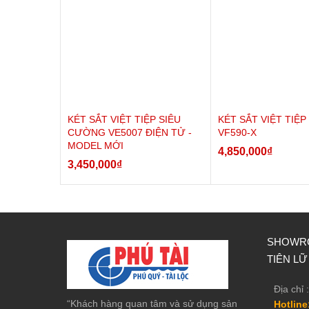
KÉT SẮT VIỆT TIỆP SIÊU
KÉT SẮT VIỆT TIỆP
CƯỜNG VE5007 ĐIỆN TỬ -
VF590-X
MODEL MỚI
4,850,000
₫
3,450,000
₫
SHOWRO
TIÊN LỮ
Địa chỉ :
“Khách hàng quan tâm và sử dụng sản
Hotline