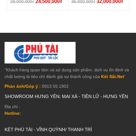
24,500,000
₫
32,000,000
₫
29,000,000
₫
36,000,000
₫
“Khách hàng quan tâm và sử dụng sản phẩm, dịch vụ ổn định và
chất lượng là tiêu chí đánh giá sự thành công của
Két Sắt.Net
”
Phản ánh/Góp ý :
0913 55 1902
SHOWROOM HƯNG YÊN: MAI XÁ - TIÊN LỮ - HƯNG YÊN
Địa chỉ :
Hotline:
KÉT PHÚ TÀI - VĨNH QUỲNH/ THANH TRÌ