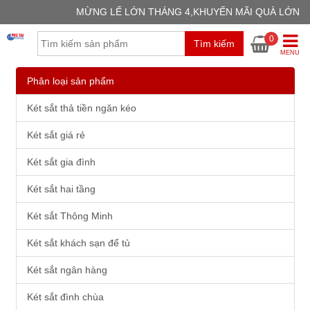
MỪNG LẾ LỚN THÁNG 4,KHUYẾN MÃI QUÀ LỚN
GIỎ H
0
Tìm kiếm
Chưa có
MENU
Phân loại sản phẩm
Két sắt thả tiền ngăn kéo
Két sắt giá rẻ
Két sắt gia đình
Két sắt hai tầng
Két sắt Thông Minh
Két sắt khách sạn để tủ
Két sắt ngân hàng
Két sắt đình chùa