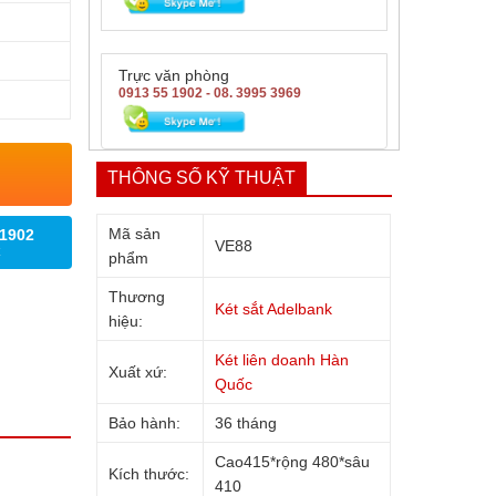
Trực văn phòng
0913 55 1902 - 08. 3995 3969
THÔNG SỐ KỸ THUẬT
Mã sản
 1902
VE88
phẩm
Thương
Két sắt Adelbank
hiệu:
Két liên doanh Hàn
Xuất xứ:
Quốc
Bảo hành:
36 tháng
Cao415*rộng 480*sâu
Kích thước:
410