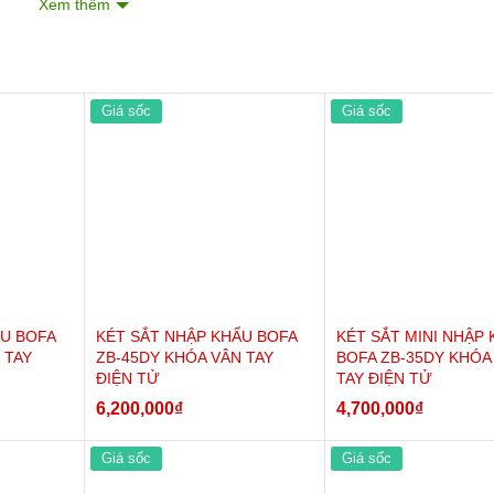
Xem thêm
Giá sốc
Giá sốc
ẨU BOFA
KÉT SẮT NHẬP KHẨU BOFA
KÉT SẮT MINI NHẬP
 TAY
ZB-45DY KHÓA VÂN TAY
BOFA ZB-35DY KHÓA
ĐIỆN TỬ
TAY ĐIỆN TỬ
6,200,000
₫
4,700,000
₫
Giá sốc
Giá sốc