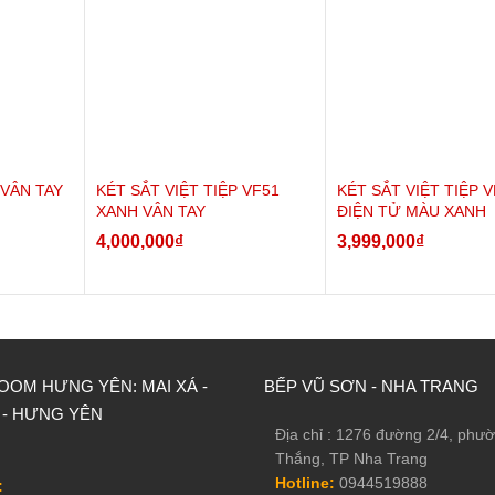
 VÂN TAY
KÉT SẮT VIỆT TIỆP VF51
KÉT SẮT VIỆT TIỆP 
XANH VÂN TAY
ĐIỆN TỬ MÀU XANH
4,000,000
₫
3,999,000
₫
OM HƯNG YÊN: MAI XÁ -
BẾP VŨ SƠN - NHA TRANG
 - HƯNG YÊN
Địa chỉ : 1276 đường 2/4, phư
Thắng, TP Nha Trang
Hotline:
0944519888
: