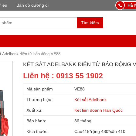
hiệu
Bản đồ đường đi
Hà N
Tìm kiếm
t Adelbank điện tử báo động VE88
KÉT SẮT ADELBANK ĐIỆN TỬ BÁO ĐỘNG 
Liên hệ : 0913 55 1902
Mã sản phẩm
VE88
Thương hiệu:
Két sắt Adelbank
Xuất xứ:
Két liên doanh Hàn Quốc
Bảo hành:
36 tháng
Kích thước:
Cao415*rộng 480*sâu 410