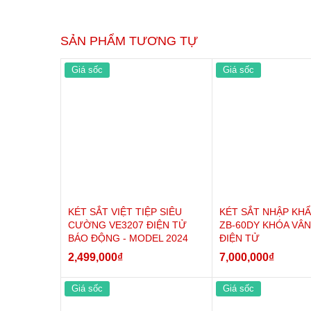
SẢN PHẨM TƯƠNG TỰ
Giá sốc
Giá sốc
KÉT SẮT VIỆT TIỆP SIÊU
KÉT SẮT NHẬP KH
CƯỜNG VE3207 ĐIỆN TỬ
ZB-60DY KHÓA VÂN
BÁO ĐỘNG - MODEL 2024
ĐIỆN TỬ
2,499,000
₫
7,000,000
₫
Giá sốc
Giá sốc