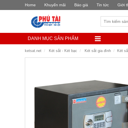
Home
Khuyến mãi
Báo giá
Tin tức
Giới t
DANH MỤC SẢN PHẨM
ketsat.net
Két sắt - Két bạc
Két sắt gia đình
Két sắ