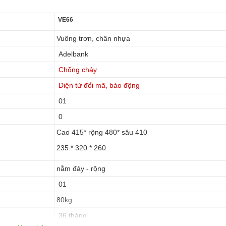
VE66
Vuông trơn, chân nhựa
Adelbank
Chống cháy
Điện tử đổi mã, báo động
01
0
Cao 415* rộng 480* sâu 410
235 * 320 * 260
nằm đáy - rộng
01
80kg
36 tháng