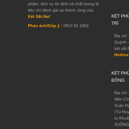
phẩm, dịch vụ ổn định và chất lượng là
tiêu chí đánh giá sự thành công của
KÉT PHÚ
Két Sắt.Net
”
TRÌ
Phản ánh/Góp ý :
0913 55 1902
Địa chỉ
Quỳnh -
két sắt 
Hotline
KÉT PHÚ
ĐÔNG
Địa chỉ
điện C1
Xuân Ha
(Từ Roy
tư Khuấ
XUỐNG 