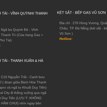
KÉT SẮT - BẾP GAS VŨ SƠN
 TÀI - VĨNH QUỲNH/ THANH
Địa chỉ : 276 Hùng Vương, Quậ
Châu, TP. Đà Nẵng (két sắt - b
 : Ngã ba Quỳnh Đô - Vĩnh
Vũ Sơn )
 Thanh Trì (Cửa hàng Gas +
Hotline:
Phú Tài)
:
 TÀI - THANH XUÂN & HÀ
 : C10 Nguyễn Trãi - Cạnh bưu
0 ( đoạn giữa Bách Hóa Thanh
pro và ngã tư Khuất Duy Tiến)
al City đi thẳng xuống qua ngã
t Duy Tiến (LƯU Ý: KHÔNG
HẦM CHUI) nhìn ngay bên