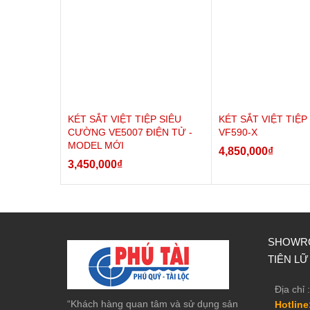
KÉT SẮT VIỆT TIỆP SIÊU
KÉT SẮT VIỆT TIỆP
CƯỜNG VE5007 ĐIỆN TỬ -
VF590-X
MODEL MỚI
4,850,000
₫
3,450,000
₫
SHOWRO
TIÊN LỮ
Địa chỉ :
“Khách hàng quan tâm và sử dụng sản
Hotline