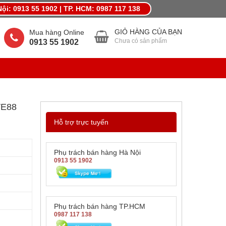
ội: 0913 55 1902 | TP. HCM: 0987 117 138
MỪNG LẾ LỚN THÁNG 4,KHUYẾN MÃI QUÀ LỚN
GIỎ HÀNG CỦA BẠN
Mua hàng Online
Chưa có sản phẩm
0913 55 1902
VE88
Hỗ trợ trực tuyến
Phụ trách bán hàng Hà Nội
0913 55 1902
Phụ trách bán hàng TP.HCM
0987 117 138