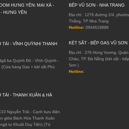
OM HƯNG YÊN: MAI XÁ -
BẾP VŨ SƠN - NHA TRANG
 - HƯNG YÊN
Địa chỉ : 1276 đường 2/4, phườ
Thắng, TP Nha Trang
Hotline:
0944519888
KÉT SẮT - BẾP GAS VŨ SƠN
 TÀI - VĨNH QUỲNH/ THANH
Địa chỉ : 276 Hùng Vương, Quận
Châu, TP. Đà Nẵng (két sắt - bế
 Ngã ba Quỳnh Đô - Vĩnh Quỳnh -
Sơn )
ì (Cửa hàng Gas + két sắt Phú
Hotline:
 TÀI - THANH XUÂN & HÀ
 C10 Nguyễn Trãi - Cạnh bưu điện
ạn giữa Bách Hóa Thanh Xuân
ngã tư Khuất Duy Tiến) (Từ