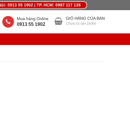
ội: 0913 55 1902 | TP. HCM: 0987 117 138
MỪNG LẾ LỚN THÁNG 4,KHUYẾN MÃI QUÀ LỚN
GIỎ HÀNG CỦA BẠN
Mua hàng Online
Chưa có sản phẩm
0913 55 1902