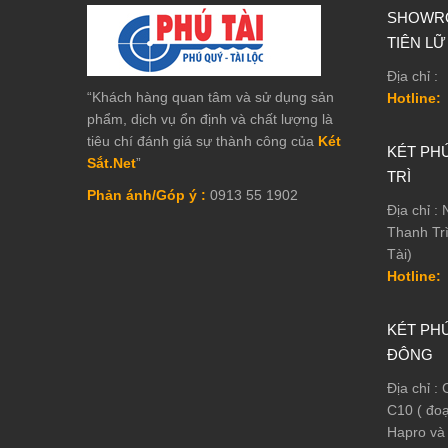
SHOWRO
TIÊN LỮ
Địa chỉ :
“Khách hàng quan tâm và sử dụng sản
Hotline:
phẩm, dịch vụ ổn định và chất lượng là
tiêu chí đánh giá sự thành công của
Két
KÉT PHÚ
Sắt.Net
”
TRÌ
Phản ánh/Góp ý :
0913 55 1902
Địa chỉ :
Thanh Tr
Tài)
Hotline:
KÉT PHÚ
ĐÔNG
Địa chỉ :
C10 ( đo
Hapro và 