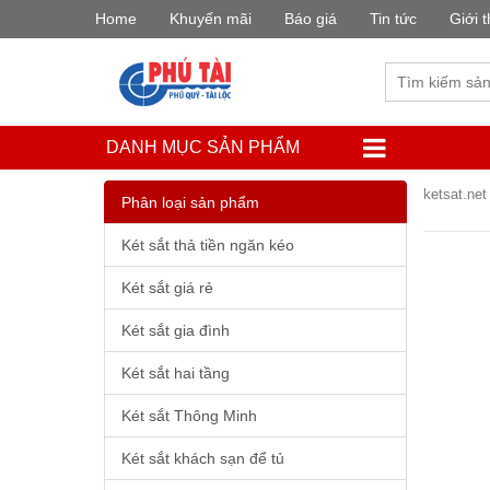
Home
Khuyến mãi
Báo giá
Tin tức
Giới t
DANH MỤC SẢN PHẨM
ketsat.net
Phân loại sản phẩm
Két sắt thả tiền ngăn kéo
Két sắt giá rẻ
Két sắt gia đình
Két sắt hai tầng
Két sắt Thông Minh
Két sắt khách sạn để tủ