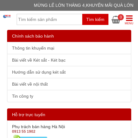
MỪNG LẾ LỚN THÁNG 4,KHUYẾN MÃI QUÀ LỚN
GIỎ H
0
Tìm kiếm
Chưa có
MENU
Chính sách bảo hành
Thông tin khuyến mại
Bài viết về Két sắt - Két bạc
Hướng dẫn sử dụng két sắt
Bài viết về nội thất
Tin công ty
Hỗ trợ trực tuyến
Phụ trách bán hàng Hà Nội
0913 55 1902