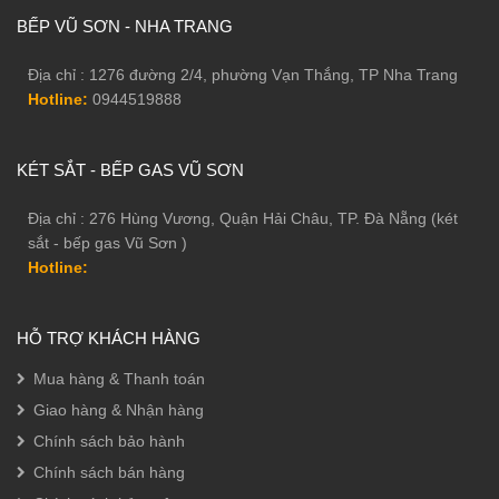
BẾP VŨ SƠN - NHA TRANG
Địa chỉ : 1276 đường 2/4, phường Vạn Thắng, TP Nha Trang
Hotline:
0944519888
KÉT SẮT - BẾP GAS VŨ SƠN
Địa chỉ : 276 Hùng Vương, Quận Hải Châu, TP. Đà Nẵng (két
sắt - bếp gas Vũ Sơn )
Hotline:
HỖ TRỢ KHÁCH HÀNG
Tính năng bảo mật kép trên két kế thừa những tinh hoa an ninh
của các sản phẩm tiền nhiệm, Philips SBX602 được trang bị hệ
Mua hàng & Thanh toán
thống bảo mật ở mức cao tuyệt đối:
Giao hàng & Nhận hàng
• Hệ thống chốt khoá chắc chắn: Philips SBX602 trang bị chốt
Chính sách bảo hành
khoá dày chắc chắn, bất khả xâm phạm với mọi hành vi cạy phá.
Chính sách bán hàng
• Bảo mật kép: Két chỉ mở khoá ra khi nhập cùng lúc vân tay và