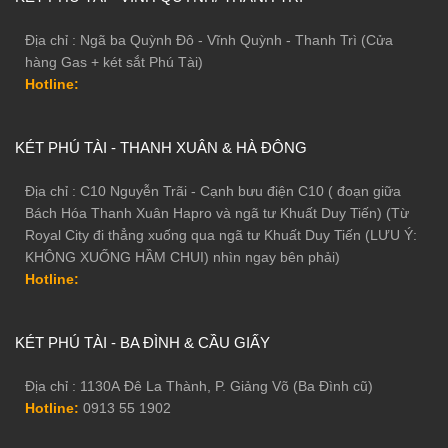
Địa chỉ : Ngã ba Quỳnh Đô - Vĩnh Quỳnh - Thanh Trì (Cửa
hàng Gas + két sắt Phú Tài)
Nhiều tính năng thông minh, tiện dụng
Hotline:
Tính năng mã số thân thiện, bề mặt mã số ẩn tinh tế ngay trên
cánh cửa két. Ứng dụng công nghệ vân tay FPC Thụy Điển với
KÉT PHÚ TÀI - THANH XUÂN & HÀ ĐÔNG
độ bảo mật ở mức tuyệt đối. Công nghệ FPC có khả năng nhận
dạng vân tay qua ba cảm biến: nhiệt độ, điện dung và áp suất.
Địa chỉ : C10 Nguyễn Trãi - Cạnh bưu điện C10 ( đoạn giữa
Két có tay nắm âm, chỉ phóng ra khi nhập đúng mật khẩu
Bách Hóa Thanh Xuân Hapro và ngã tư Khuất Duy Tiến) (Từ
Royal City đi thẳng xuống qua ngã tư Khuất Duy Tiến (LƯU Ý:
Tính bảo mật cao
KHÔNG XUỐNG HẦM CHUI) nhìn ngay bên phải)
Hotline:
KÉT PHÚ TÀI - BA ĐÌNH & CẦU GIẤY
Địa chỉ : 1130A Đê La Thành, P. Giảng Võ (Ba Đình cũ)
Hotline:
0913 55 1902