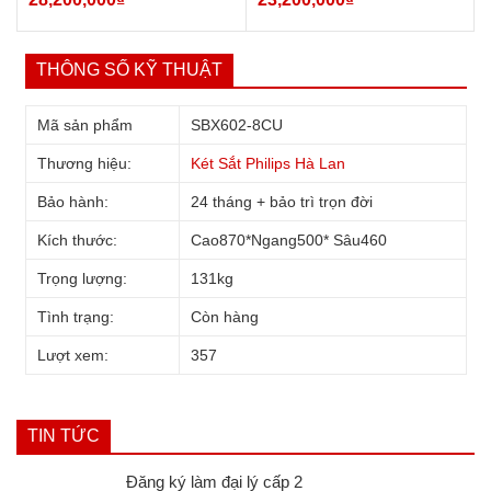
THÔNG SỐ KỸ THUẬT
Mã sản phẩm
SBX602-8CU
Thương hiệu:
Két Sắt Philips Hà Lan
Bên Trong Két sắt nhập khẩu Philips SBX602-8CU vân tay điện tử
Bảo hành:
24 tháng + bảo trì trọn đời
Kích thước:
Cao870*Ngang500* Sâu460
Trọng lượng:
131kg
2. Ưu điểm nổi bật Két Sắt Philips
Tình trạng:
Còn hàng
SBX602-5CU
Lượt xem:
357
Đa dạng cách thức sử dụng
TIN TỨC
Đăng ký làm đại lý cấp 2