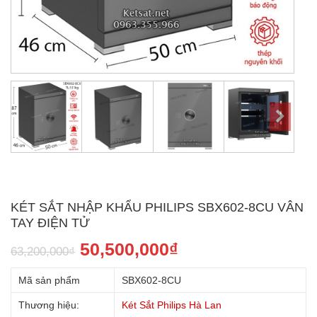
KÉT SẮT NHẬP KHẨU PHILIPS SBX602-8CU VÂN
TAY ĐIỆN TỬ
50,500,000
₫
63,200,000
₫
Mã sản phẩm
SBX602-8CU
Thương hiệu:
Két Sắt Philips Hà Lan