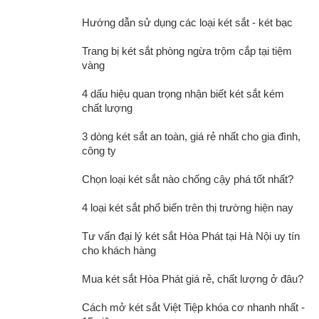
Hướng dẫn sử dụng các loại két sắt - két bạc
Trang bị két sắt phòng ngừa trộm cắp tại tiệm
vàng
4 dấu hiệu quan trọng nhận biết két sắt kém
chất lượng
3 dòng két sắt an toàn, giá rẻ nhất cho gia đình,
công ty
Chọn loại két sắt nào chống cậy phá tốt nhất?
4 loại két sắt phổ biến trên thị trường hiện nay
Tư vấn đại lý két sắt Hòa Phát tại Hà Nội uy tín
cho khách hàng
Mua két sắt Hòa Phát giá rẻ, chất lượng ở đâu?
Đa dạng phương thức mở két hiện đại, tiện lợi
Cách mở két sắt Việt Tiệp khóa cơ nhanh nhất -
Khóa vân tay và mã số tiện dụng với khả năng hỗ trợ tới 30 vân