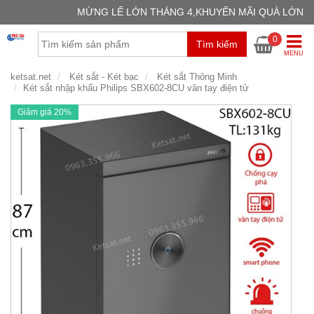
MỪNG LẾ LỚN THÁNG 4,KHUYẾN MÃI QUÀ LỚN
GIỎ H
0
Tìm kiếm
Chưa có
MENU
ketsat.net
Két sắt - Két bạc
Két sắt Thông Minh
Két sắt nhập khẩu Philips SBX602-8CU vân tay điện tử
Giảm giá 20%