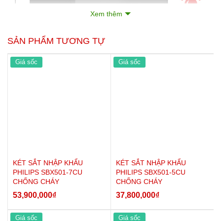
Xem thêm
SẢN PHẨM TƯƠNG TỰ
Giá sốc
Giá sốc
1. Thông số kỹ thuật Két sắt
Philips SBX602-8CU
+ Mã sản phẩm: SBX602-8CU
+ Thương hiệu: Philips
+ Loại sản phẩm:
Két sắt an toàn
KÉT SẮT NHẬP KHẨU
KÉT SẮT NHẬP KHẨU
PHILIPS SBX501-7CU
PHILIPS SBX501-5CU
+ Xuất xứ: Hà Lan
CHỐNG CHÁY
CHỐNG CHÁY
+ Kích thước ngoài (Cao*Rộng*Sâu): Cao870*Ngang500*
53,900,000
₫
37,800,000
₫
Sâu460mm
+ Khóa két: Khóa vân tay + Khóa điện tử
Giá sốc
Giá sốc