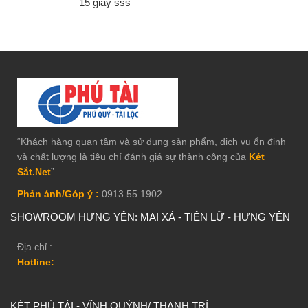
15 giây sss
tay khác nhau và 10 bộ mã số riêng biệt
“Khách hàng quan tâm và sử dụng sản phẩm, dịch vụ ổn định
và chất lượng là tiêu chí đánh giá sự thành công của
Két
Sắt.Net
”
Phản ánh/Góp ý :
0913 55 1902
SHOWROOM HƯNG YÊN: MAI XÁ - TIÊN LỮ - HƯNG YÊN
Địa chỉ :
Hotline:
KÉT PHÚ TÀI - VĨNH QUỲNH/ THANH TRÌ